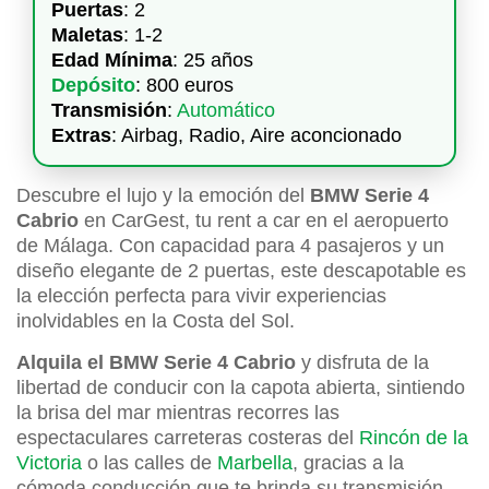
Puertas
: 2
Maletas
: 1-2
Edad Mínima
: 25 años
Depósito
: 800 euros
Transmisión
:
Automático
Extras
: Airbag, Radio, Aire aconcionado
Descubre el lujo y la emoción del
BMW Serie 4
Cabrio
en CarGest, tu rent a car en el aeropuerto
de Málaga. Con capacidad para 4 pasajeros y un
diseño elegante de 2 puertas, este descapotable es
la elección perfecta para vivir experiencias
inolvidables en la Costa del Sol.
Alquila el BMW Serie 4 Cabrio
y disfruta de la
libertad de conducir con la capota abierta, sintiendo
la brisa del mar mientras recorres las
espectaculares carreteras costeras del
Rincón de la
Victoria
o las calles de
Marbella
, gracias a la
cómoda conducción que te brinda su transmisión