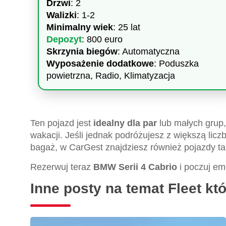
Drzwi
: 2
Walizki
: 1-2
Minimalny wiek
: 25 lat
Depozyt
: 800 euro
Skrzynia biegów
: Automatyczna
Wyposażenie dodatkowe
: Poduszka
powietrzna, Radio, Klimatyzacja
Ten pojazd jest
idealny dla par
lub małych grup
wakacji. Jeśli jednak podróżujesz z większą lic
bagaż, w CarGest znajdziesz również pojazdy t
Rezerwuj teraz
BMW Serii 4 Cabrio
i poczuj em
Inne posty na temat Fleet k