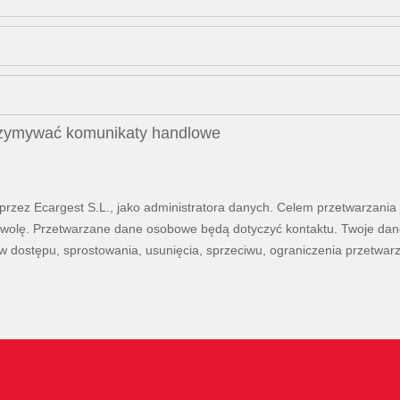
rzymywać komunikaty handlowe
zez Ecargest S.L., jako administratora danych. Celem przetwarzania j
aką wolę. Przetwarzane dane osobowe będą dotyczyć kontaktu. Twoje d
 dostępu, sprostowania, usunięcia, sprzeciwu, ograniczenia przetwar