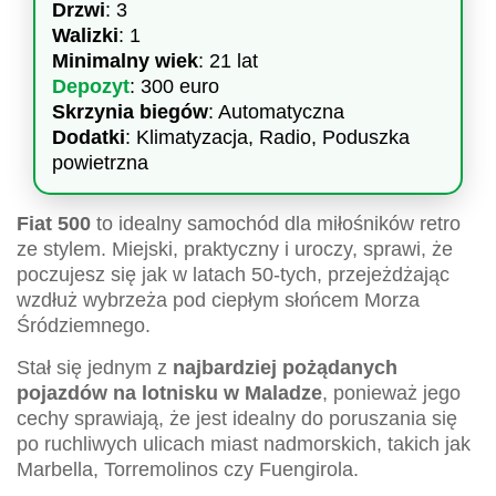
Drzwi
: 3
Walizki
: 1
Minimalny wiek
: 21 lat
Depozyt
: 300 euro
Skrzynia biegów
: Automatyczna
Dodatki
: Klimatyzacja, Radio, Poduszka
powietrzna
Fiat 500
to idealny samochód dla miłośników retro
ze stylem. Miejski, praktyczny i uroczy, sprawi, że
poczujesz się jak w latach 50-tych, przejeżdżając
wzdłuż wybrzeża pod ciepłym słońcem Morza
Śródziemnego.
Stał się jednym z
najbardziej pożądanych
pojazdów na lotnisku w Maladze
, ponieważ jego
cechy sprawiają, że jest idealny do poruszania się
po ruchliwych ulicach miast nadmorskich, takich jak
Marbella, Torremolinos czy Fuengirola.