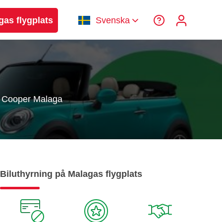
gas flygplats
Svenska
i Cooper Malaga
Biluthyrning på Malagas flygplats