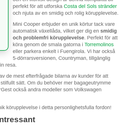
perfekt för att utforska
Costa del Sols stränder
och njuta av en smidig och rolig körupplevelse.
Mini Cooper erbjuder en unik körtur tack vare
automatisk växellåda, vilket ger dig en
smidig
och problemfri körupplevelse
. Perfekt för att
köra genom de smala gatorna i
Torremolinos
eller parkera enkelt i Fuengirola. Vi har också
5-dörrarsversionen, Countryman, tillgänglig
n resa.
av de mest efterfrågade bilarna av kunder för att
h stilfullt sätt. Om du behöver mer bagageutrymme
 CarGest också andra modeller som Volkswagen
k körupplevelse i detta personlighetsfulla fordon!
intressant