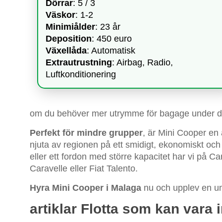
Dörrar
: 5 / 3
Väskor
: 1-2
Minimiålder
: 23 år
Deposition
: 450 euro
Växellåda
: Automatisk
Extrautrustning
: Airbag, Radio,
Luftkonditionering
om du behöver mer utrymme för bagage under di
Perfekt för mindre grupper
, är Mini Cooper en 
njuta av regionen på ett smidigt, ekonomiskt oc
eller ett fordon med större kapacitet har vi på
Caravelle eller Fiat Talento.
Hyra Mini Cooper i Malaga
nu och upplev en uni
artiklar Flotta som kan vara 