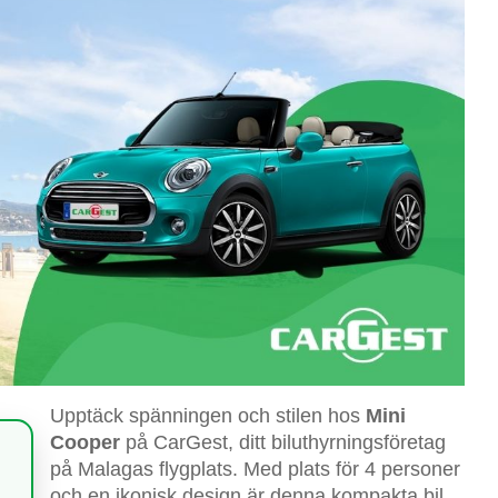
Upptäck spänningen och stilen hos
Mini
Cooper
på CarGest, ditt biluthyrningsföretag
på Malagas flygplats. Med plats för 4 personer
och en ikonisk design är denna kompakta bil