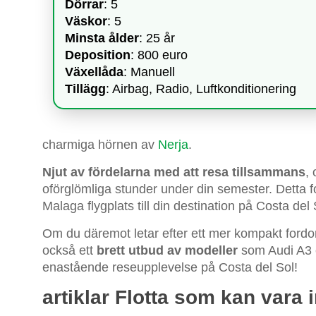
Dörrar
: 5
Väskor
: 5
Minsta ålder
: 25 år
Deposition
: 800 euro
Växellåda
: Manuell
Tillägg
: Airbag, Radio, Luftkonditionering
charmiga hörnen av
Nerja
.
Njut av fördelarna med att resa tillsammans
,
oförglömliga stunder under din semester. Detta for
Malaga flygplats till din destination på Costa del 
Om du däremot letar efter ett mer kompakt fordo
också ett
brett utbud av modeller
som Audi A3 e
enastående reseupplevelse på Costa del Sol!
artiklar Flotta som kan vara 