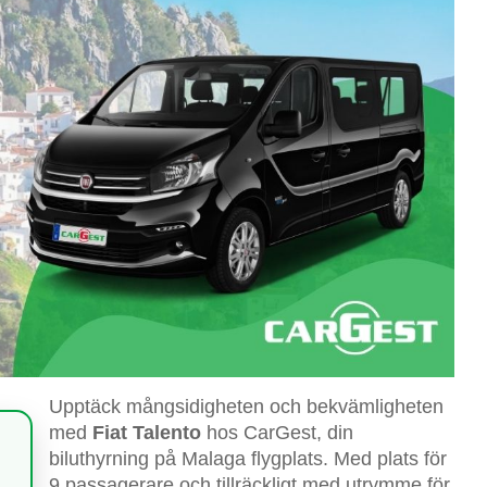
Upptäck mångsidigheten och bekvämligheten
med
Fiat Talento
hos CarGest, din
biluthyrning på Malaga flygplats. Med plats för
9 passagerare och tillräckligt med utrymme för