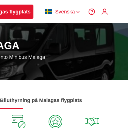
gas flygplats
Svenska
LAGA
ento Minibus Malaga
Biluthyrning på Malagas flygplats