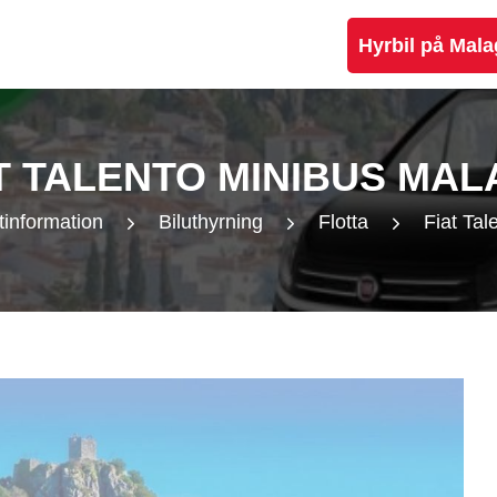
Hyrbil på Mala
T TALENTO MINIBUS MA
tinformation
Biluthyrning
Flotta
Fiat Tal