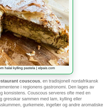
m halal kylling pastela | elpais.com
restaurant couscous
, en tradisjonell nordafrikansk
 elementene i regionens gastronomi. Den lages av
ftig konsistens. Couscous serveres ofte med en
og gresskar sammen med lam, kylling eller
 spisskummen, gurkemeie, ingefær og andre aromatiske