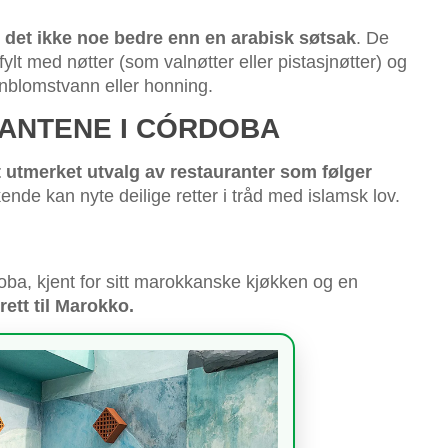
 det ikke noe bedre enn en arabisk søtsak
. De
 fylt med nøtter (som valnøtter eller pistasjnøtter) og
nblomstvann eller honning.
ANTENE I CÓRDOBA
et utmerket utvalg av restauranter som følger
ende kan nyte deilige retter i tråd med islamsk lov.
oba, kjent for sitt marokkanske kjøkken og en
ett til Marokko.