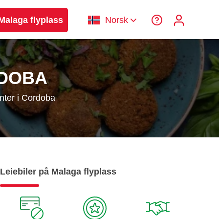
 Malaga flyplass
Norsk
RDOBA
nter i Cordoba
Leiebiler på Malaga flyplass