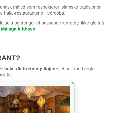
tentisk måltid som respekterer islamske tradisjoner,
te halal-restaurantene i Córdoba.
ndalucía og trenger et passende kjøretøy, ikke glem å
å Málaga lufthavn
.
RANT?
r halal-diettretningslinjene
, et sett med regler
sk lov.