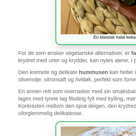
En klassisk halal keba
For de som ønsker vegetariske alternativer, er
f
krydret med urter og krydder, kan nytes alene, i 
Den kremete og delikate
hummusen
kan heller 
olivenolje, sitronsaft og hvitløk, perfekt som forret
En annen rett som overrasker med sin smaksba
lages med tynne lag filodeig fylt med kylling, ma
Kontrasten mellom den sprø deigen, den krydrede 
uforglemmelig delikatesse.