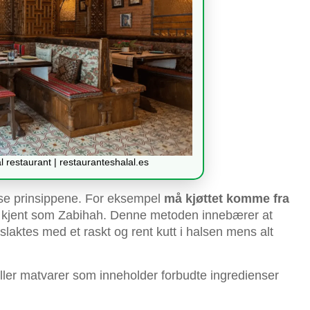
l restaurant | restauranteshalal.es
isse prinsippene. For eksempel
må kjøttet komme fra
, kjent som Zabihah. Denne metoden innebærer at
slaktes med et raskt og rent kutt i halsen mens alt
 eller matvarer som inneholder forbudte ingredienser