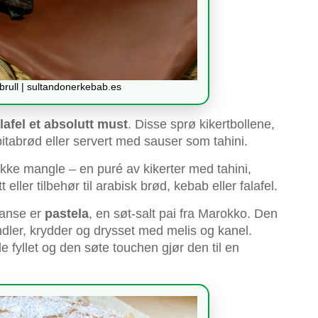
brull | sultandonerkebab.es
alafel et absolutt must
. Disse sprø kikertbollene,
pitabrød eller servert med sauser som tahini.
ikke mangle – en puré av kikerter med tahini,
t eller tilbehør til arabisk brød, kebab eller falafel.
lanse er
pastela
, en søt-salt pai fra Marokko. Den
ndler, krydder og drysset med melis og kanel.
fyllet og den søte touchen gjør den til en