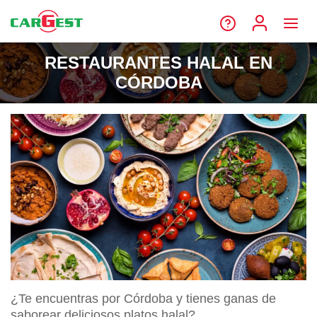
RESTAURANTES HALAL EN
CÓRDOBA
¿Te encuentras por Córdoba y tienes ganas de
saborear deliciosos platos halal?