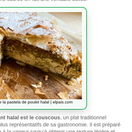
la pastela de poulet halal | elpais.com
ant halal est le couscous
, un plat traditionnel
lus représentatifs de sa gastronomie. Il est préparé
à la vapeur jusqu’à obtenir une texture légère et