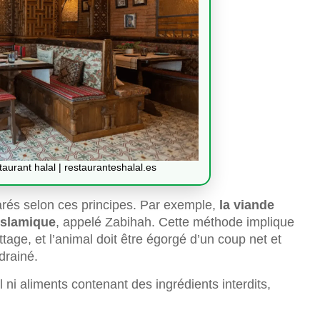
taurant halal | restauranteshalal.es
arés selon ces principes. Par exemple,
la viande
 islamique
, appelé Zabihah. Cette méthode implique
age, et l’animal doit être égorgé d’un coup net et
 drainé.
l ni aliments contenant des ingrédients interdits,