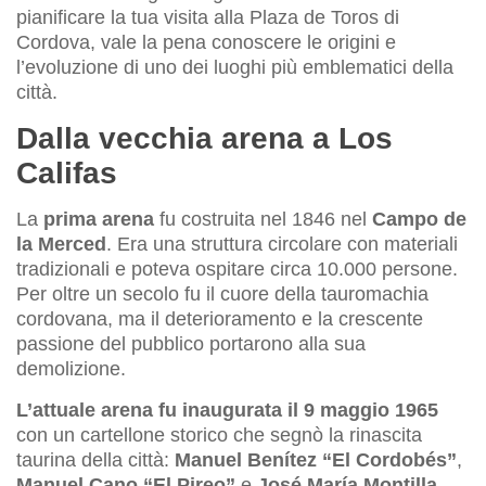
pianificare la tua visita alla Plaza de Toros di
Cordova, vale la pena conoscere le origini e
l’evoluzione di uno dei luoghi più emblematici della
città.
Dalla vecchia arena a Los
Califas
La
prima arena
fu costruita nel 1846 nel
Campo de
la Merced
. Era una struttura circolare con materiali
tradizionali e poteva ospitare circa 10.000 persone.
Per oltre un secolo fu il cuore della tauromachia
cordovana, ma il deterioramento e la crescente
passione del pubblico portarono alla sua
demolizione.
L’attuale arena fu inaugurata il 9 maggio 1965
con un cartellone storico che segnò la rinascita
taurina della città:
Manuel Benítez “El Cordobés”
,
Manuel Cano “El Pireo”
e
José María Montilla
.