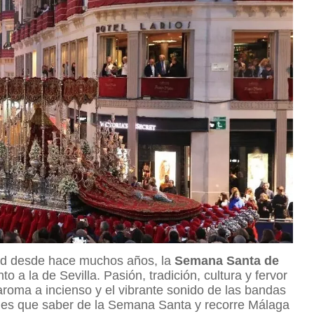
udad desde hace muchos años, la
Semana Santa de
a la de Sevilla. Pasión, tradición, cultura y fervor
aroma a incienso y el vibrante sonido de las bandas
enes que saber de la Semana Santa y recorre Málaga