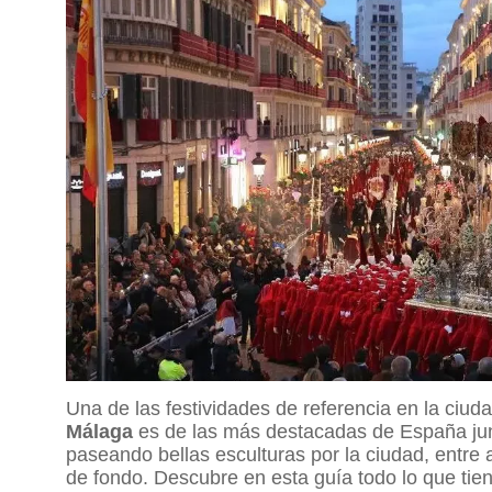
Una de las festividades de referencia en la ci
Málaga
es de las más destacadas de España junto 
paseando bellas esculturas por la ciudad, entre 
de fondo. Descubre en esta guía todo lo que ti