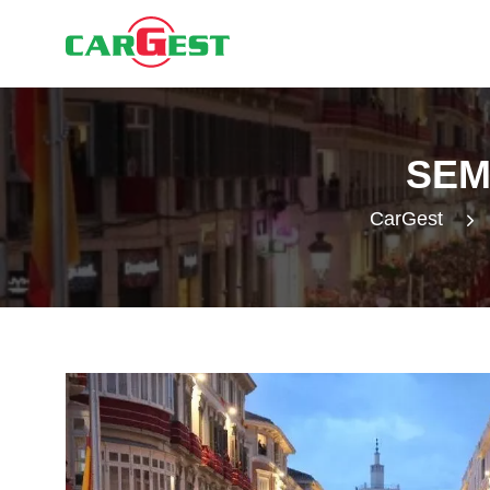
SEM
CarGest