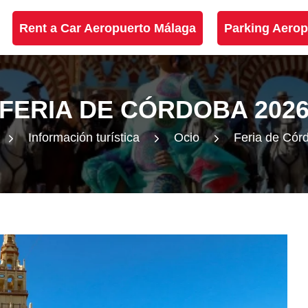
Rent a Car Aeropuerto Málaga
Parking Aerop
FERIA DE CÓRDOBA 202
Información turística
Ocio
Feria de Cór