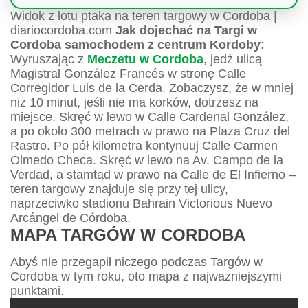
Widok z lotu ptaka na teren targowy w Cordoba |
diariocordoba.com
Jak dojechać na Targi w
Cordoba samochodem z centrum Kordoby
:
Wyruszając z
Meczetu w Cordoba
, jedź ulicą
Magistral González Francés w stronę Calle
Corregidor Luis de la Cerda. Zobaczysz, że w mniej
niż 10 minut, jeśli nie ma korków, dotrzesz na
miejsce. Skręć w lewo w Calle Cardenal González,
a po około 300 metrach w prawo na Plaza Cruz del
Rastro. Po pół kilometra kontynuuj Calle Carmen
Olmedo Checa. Skręć w lewo na Av. Campo de la
Verdad, a stamtąd w prawo na Calle de El Infierno –
teren targowy znajduje się przy tej ulicy,
naprzeciwko stadionu Bahrain Victorious Nuevo
Arcángel de Córdoba.
MAPA TARGÓW W CORDOBA
Abyś nie przegapił niczego podczas Targów w
Cordoba w tym roku, oto mapa z najważniejszymi
punktami.