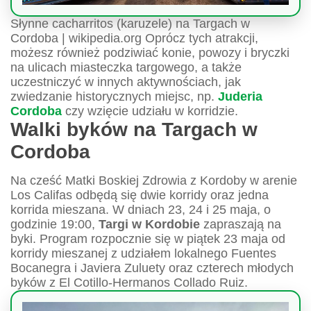
Słynne cacharritos (karuzele) na Targach w
Cordoba | wikipedia.org Oprócz tych atrakcji,
możesz również podziwiać konie, powozy i bryczki
na ulicach miasteczka targowego, a także
uczestniczyć w innych aktywnościach, jak
zwiedzanie historycznych miejsc, np.
Juderia
Cordoba
czy wzięcie udziału w korridzie.
Walki byków na Targach w
Cordoba
Na cześć Matki Boskiej Zdrowia z Kordoby w arenie
Los Califas odbędą się dwie korridy oraz jedna
korrida mieszana. W dniach 23, 24 i 25 maja, o
godzinie 19:00,
Targi w Kordobie
zapraszają na
byki. Program rozpocznie się w piątek 23 maja od
korridy mieszanej z udziałem lokalnego Fuentes
Bocanegra i Javiera Zuluety oraz czterech młodych
byków z El Cotillo-Hermanos Collado Ruiz.