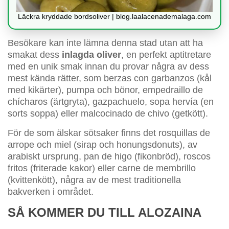
Läckra kryddade bordsoliver | blog.laalacenademalaga.com
Besökare kan inte lämna denna stad utan att ha
smakat dess
inlagda oliver
, en perfekt aptitretare
med en unik smak innan du provar några av dess
mest kända rätter, som berzas con garbanzos (kål
med kikärter), pumpa och bönor, empedraillo de
chícharos (ärtgryta), gazpachuelo, sopa hervía (en
sorts soppa) eller malcocinado de chivo (getkött).
För de som älskar sötsaker finns det rosquillas de
arrope och miel (sirap och honungsdonuts), av
arabiskt ursprung, pan de higo (fikonbröd), roscos
fritos (friterade kakor) eller carne de membrillo
(kvittenkött), några av de mest traditionella
bakverken i området.
SÅ KOMMER DU TILL ALOZAINA