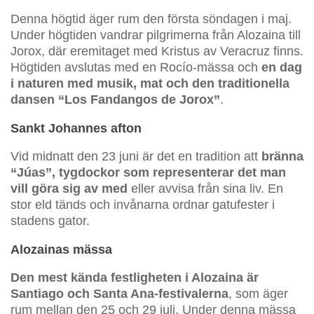
Denna högtid äger rum den första söndagen i maj.
Under högtiden vandrar pilgrimerna från Alozaina till
Jorox, där eremitaget med Kristus av Veracruz finns.
Högtiden avslutas med en Rocío-mässa och
en dag
i naturen med musik, mat och den traditionella
dansen “Los Fandangos de Jorox”
.
Sankt Johannes afton
Vid midnatt den 23 juni är det en tradition att
bränna
“Júas”, tygdockor som representerar det man
vill göra sig av med
eller avvisa från sina liv. En
stor eld tänds och invånarna ordnar gatufester i
stadens gator.
Alozainas mässa
Den mest kända festligheten i Alozaina är
Santiago och Santa Ana-festivalerna
, som äger
rum mellan den 25 och 29 juli. Under denna mässa