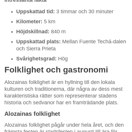
Intressanta fakta
Uppskattad tid:
3 timmar och 30 minuter
Kilometer:
5 km
Höjdskillnad:
840 m
Uppskattad plats:
Mellan Fuente Techá-dalen
och Sierra Prieta
Svårighetsgrad:
Hög
Folklighet och gastronomi
Alozainas folklighet är en hyllning till den lokala
kulturen och traditionerna, där några av dess mest
karakteristiska rätter som representerar stadens
historia och sedvanor har en framträdande plats.
Alozainas folklighet
Alozainas folklighet pågår under hela året, och den
främsta festen är stadsfesten i augusti till ära för