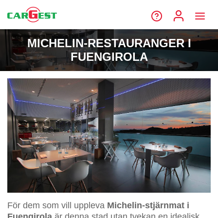
MICHELIN-RESTAURANGER I
FUENGIROLA
För dem som vill uppleva
Michelin-stjärnmat i
Fuengirola
är denna stad utan tvekan en idealisk