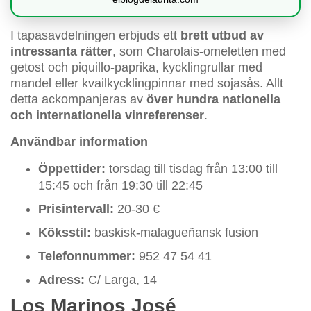
I tapasavdelningen erbjuds ett
brett utbud av
intressanta rätter
, som Charolais-omeletten med
getost och piquillo-paprika, kycklingrullar med
mandel eller kvailkycklingpinnar med sojasås. Allt
detta ackompanjeras av
över hundra nationella
och internationella vinreferenser
.
Användbar information
Öppettider:
torsdag till tisdag från 13:00 till
15:45 och från 19:30 till 22:45
Prisintervall:
20-30 €
Köksstil:
baskisk-malagueñansk fusion
Telefonnummer:
952 47 54 41
Adress:
C/ Larga, 14
Los Marinos José