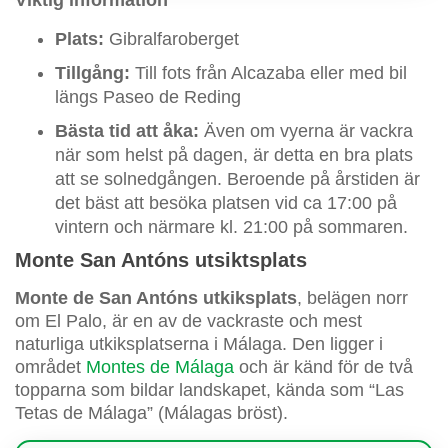
Viktig information
Plats:
Gibralfaroberget
Tillgång:
Till fots från Alcazaba eller med bil
längs Paseo de Reding
Bästa tid att åka:
Även om vyerna är vackra
när som helst på dagen, är detta en bra plats
att se solnedgången. Beroende på årstiden är
det bäst att besöka platsen vid ca 17:00 på
vintern och närmare kl. 21:00 på sommaren.
Monte San Antóns utsiktsplats
Monte de San Antóns utkiksplats
, belägen norr
om El Palo, är en av de vackraste och mest
naturliga utkiksplatserna i Málaga. Den ligger i
området
Montes de Málaga
och är känd för de två
topparna som bildar landskapet, kända som “Las
Tetas de Málaga” (Málagas bröst).