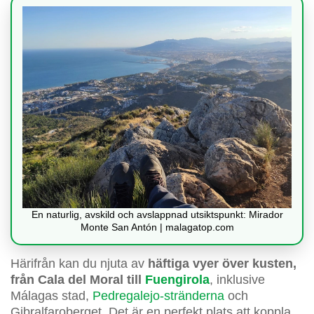
En naturlig, avskild och avslappnad utsiktspunkt: Mirador
Monte San Antón | malagatop.com
Härifrån kan du njuta av
häftiga vyer över kusten,
från Cala del Moral till
Fuengirola
, inklusive
Málagas stad,
Pedregalejo-stränderna
och
Gibralfaroberget. Det är en perfekt plats att koppla