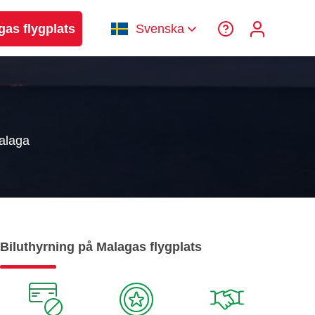
gas flygplats
Svenska
Malaga
Biluthyrning på Malagas flygplats