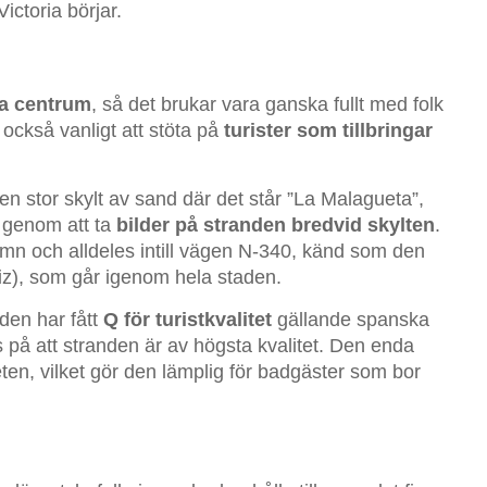
ctoria börjar.
ga centrum
, så det brukar vara ganska fullt med folk
ckså vanligt att stöta på
turister som tillbringar
en stor skylt av sand där det står ”La Malagueta”,
t genom att ta
bilder på stranden bredvid skylten
.
 och alldeles intill vägen N-340, känd som den
diz), som går igenom hela staden.
den har fått
Q för turistkvalitet
gällande spanska
s på att stranden är av högsta kvalitet. Den enda
ten, vilket gör den lämplig för badgäster som bor