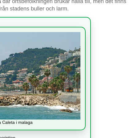
a
där ortsbefolkningen brukar hålla till, men det finns
 från stadens buller och larm.
 Caleta i malaga
cription