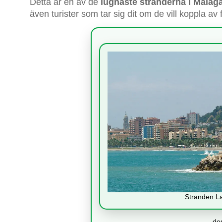
Detta är en av de
lugnaste stränderna i Malag
även turister som tar sig dit om de vill koppla av
Stranden La
des