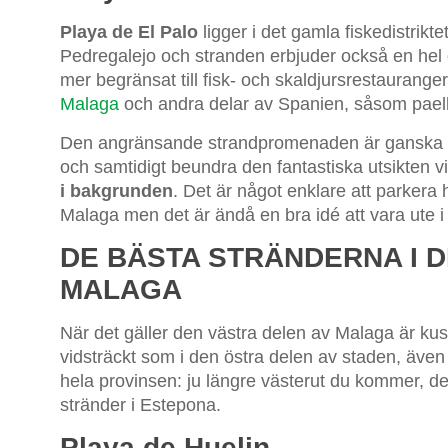
Playa de El Palo
ligger i det gamla fiskedistrik
Pedregalejo och stranden erbjuder också en hel d
mer begränsat till fisk- och skaldjursrestauranger
Malaga
och andra delar av Spanien, såsom paella 
Den angränsande strandpromenaden är ganska br
och samtidigt beundra den fantastiska utsikten v
i bakgrunden
. Det är något enklare att parkera
Malaga men det är ändå en bra idé att vara ute i 
DE BÄSTA STRÄNDERNA I 
MALAGA
När det gäller den västra delen av Malaga är kust
vidsträckt som i den östra delen av staden, även o
hela provinsen: ju längre västerut du kommer, de
stränder i Estepona.
Playa de Huelin