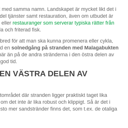
tet med samma namn. Landskapet är mycket likt det i
el tjänster samt restauration, även om utbudet är
 eller
restauranger som serverar typiska rätter från
och friterad fisk.
ed för att man ska kunna promenera eller cykla,
id en
solnedgång på stranden med Malagabukten
 här än på de andra stränderna i den östra delen av
god tid.
DEN VÄSTRA DELEN AV
området där stranden ligger praktiskt taget lika
m det inte är lika robust och klippigt. Så är det i
sto mer sandstränder finns det, som t.ex. de otaliga