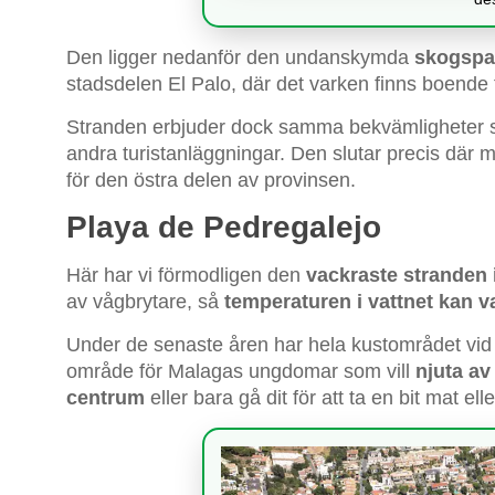
Den ligger nedanför den undanskymda
skogspa
stadsdelen El Palo, där det varken finns boende för
Stranden erbjuder dock samma bekvämligheter som
andra turistanläggningar. Den slutar precis där
för den östra delen av provinsen.
Playa de Pedregalejo
Här har vi förmodligen den
vackraste stranden 
av vågbrytare, så
temperaturen i vattnet kan v
Under de senaste åren har hela kustområdet vid Ped
område för Malagas ungdomar som vill
njuta a
centrum
eller bara gå dit för att ta en bit mat elle