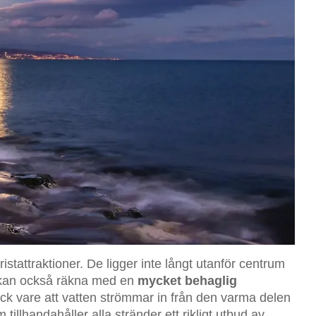
istattraktioner. De ligger inte långt utanför centrum
 kan också räkna med en
mycket behaglig
ck vare att vatten strömmar in från den varma delen
llhandahåller alla stränder ett rikligt utbud av