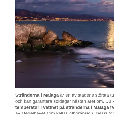
Stränderna i Malaga
är en av stadens största tur
och kan garantera soldagar nästan året om. Du
temperatur i vattnet på stränderna i Malaga
ta
av Medelhavet som kallas Alboránsjön. Dessutom ti