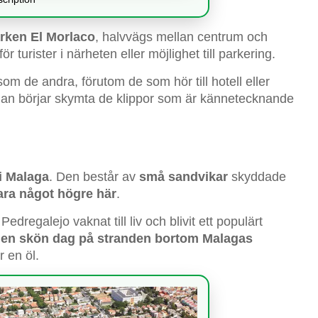
rken El Morlaco
, halvvägs mellan centrum och
 turister i närheten eller möjlighet till parkering.
 de andra, förutom de som hör till hotell eller
 man börjar skymta de klippor som är kännetecknande
i Malaga
. Den består av
små sandvikar
skyddade
ara något högre här
.
regalejo vaknat till liv och blivit ett populärt
v en skön dag på stranden bortom Malagas
r en öl.