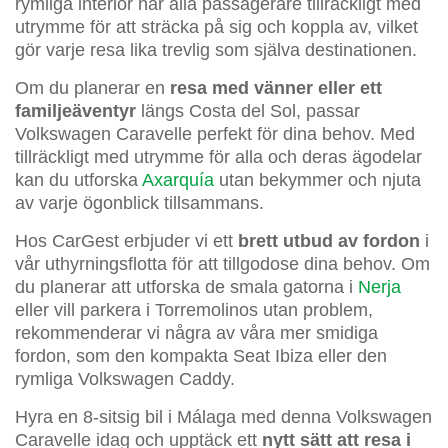
rymliga interiör har alla passagerare tillräckligt med
utrymme för att sträcka på sig och koppla av, vilket
gör varje resa lika trevlig som själva destinationen.
Om du planerar en
resa med vänner eller ett
familjeäventyr
längs Costa del Sol, passar
Volkswagen Caravelle perfekt för dina behov. Med
tillräckligt med utrymme för alla och deras ägodelar
kan du utforska
Axarquía
utan bekymmer och njuta
av varje ögonblick tillsammans.
Hos CarGest erbjuder vi ett
brett utbud av fordon
i
vår uthyrningsflotta för att tillgodose dina behov. Om
du planerar att utforska de smala gatorna i
Nerja
eller vill parkera i Torremolinos utan problem,
rekommenderar vi några av våra mer smidiga
fordon, som den kompakta Seat Ibiza eller den
rymliga Volkswagen Caddy.
Hyra en 8-sitsig bil i Málaga med denna Volkswagen
Caravelle idag och upptäck ett
nytt sätt att resa i