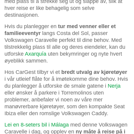
med plass til å strekke seg ut og slappe av, slik at
hver reise er like behagelig som selve
destinasjonen.
Hvis du planlegger en
tur med venner eller et
familieeventyr
langs Costa del Sol, passer
Volkswagen Caravelle perfekt til dine behov. Med
tilstrekkelig plass til alle og deres eiendeler, kan du
utforske
Axarquía
uten bekymringer og nyte hvert
øyeblikk sammen.
Hos CarGest tilbyr vi et
bredt utvalg av kjøretøyer
i vår utleief flåte for å imøtekomme dine behov. Hvis
du planlegger å utforske de smale gatene i
Nerja
eller ønsker å parkere i Torremolinos uten
problemer, anbefaler vi noen av våre mer
manøvrerbare kjøretøyer, som den kompakte Seat
Ibiza eller den romslige Volkswagen Caddy.
Lei en 8-seters bil i Málaga
med denne Volkswagen
Caravelle i dag, og opplev en
ny måte å reise på i