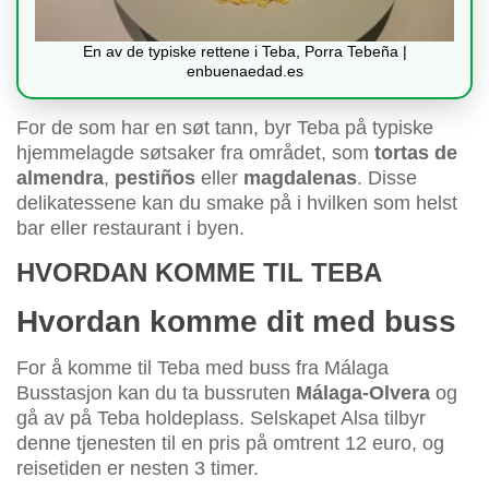
En av de typiske rettene i Teba, Porra Tebeña |
enbuenaedad.es
For de som har en søt tann, byr Teba på typiske
hjemmelagde søtsaker fra området, som
tortas de
almendra
,
pestiños
eller
magdalenas
. Disse
delikatessene kan du smake på i hvilken som helst
bar eller restaurant i byen.
HVORDAN KOMME TIL TEBA
Hvordan komme dit med buss
For å komme til Teba med buss fra Málaga
Busstasjon kan du ta bussruten
Málaga-Olvera
og
gå av på Teba holdeplass. Selskapet Alsa tilbyr
denne tjenesten til en pris på omtrent 12 euro, og
reisetiden er nesten 3 timer.