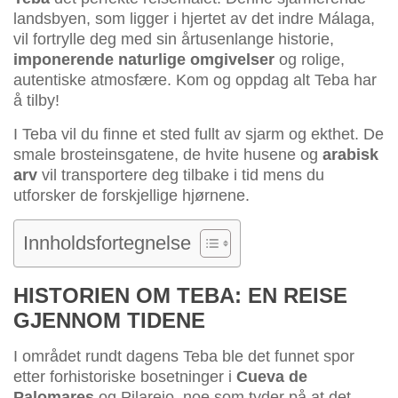
landsbyen, som ligger i hjertet av det indre Málaga,
vil fortrylle deg med sin årtusenlange historie,
imponerende naturlige omgivelser
og rolige,
autentiske atmosfære. Kom og oppdag alt Teba har
å tilby!
I Teba vil du finne et sted fullt av sjarm og ekthet. De
smale brosteinsgatene, de hvite husene og
arabisk
arv
vil transportere deg tilbake i tid mens du
utforsker de forskjellige hjørnene.
Innholdsfortegnelse
HISTORIEN OM TEBA: EN REISE
GJENNOM TIDENE
I området rundt dagens Teba ble det funnet spor
etter forhistoriske bosetninger i
Cueva de
Palomares
og Pilarejo, noe som tyder på at det