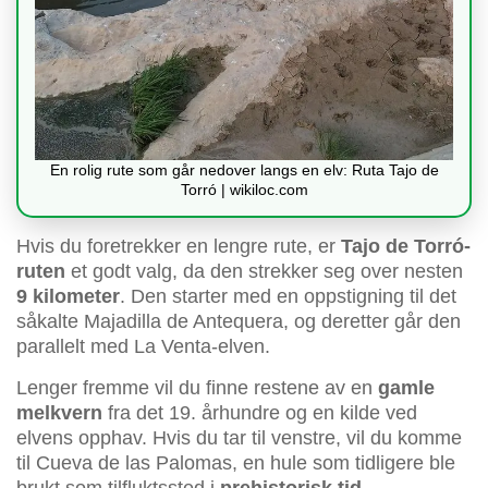
En rolig rute som går nedover langs en elv: Ruta Tajo de
Torró | wikiloc.com
Hvis du foretrekker en lengre rute, er
Tajo de Torró-
ruten
et godt valg, da den strekker seg over nesten
9 kilometer
. Den starter med en oppstigning til det
såkalte Majadilla de Antequera, og deretter går den
parallelt med La Venta-elven.
Lenger fremme vil du finne restene av en
gamle
melkvern
fra det 19. århundre og en kilde ved
elvens opphav. Hvis du tar til venstre, vil du komme
til Cueva de las Palomas, en hule som tidligere ble
brukt som tilfluktssted i
prehistorisk tid
.