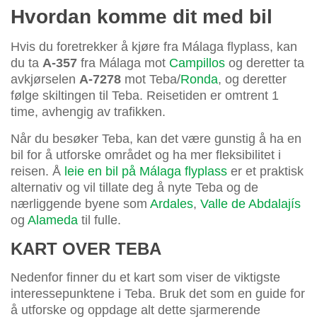
Hvordan komme dit med bil
Hvis du foretrekker å kjøre fra Málaga flyplass, kan
du ta
A-357
fra Málaga mot
Campillos
og deretter ta
avkjørselen
A-7278
mot Teba/
Ronda
, og deretter
følge skiltingen til Teba. Reisetiden er omtrent 1
time, avhengig av trafikken.
Når du besøker Teba, kan det være gunstig å ha en
bil for å utforske området og ha mer fleksibilitet i
reisen. Å
leie en bil på Málaga flyplass
er et praktisk
alternativ og vil tillate deg å nyte Teba og de
nærliggende byene som
Ardales
,
Valle de Abdalajís
og
Alameda
til fulle.
KART OVER TEBA
Nedenfor finner du et kart som viser de viktigste
interessepunktene i Teba. Bruk det som en guide for
å utforske og oppdage alt dette sjarmerende