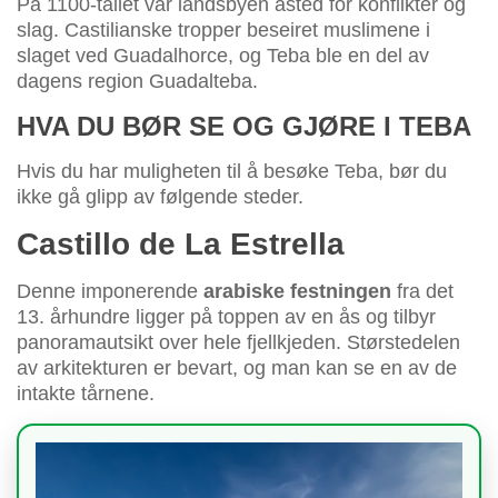
På 1100-tallet var landsbyen åsted for konflikter og
slag. Castilianske tropper beseiret muslimene i
slaget ved Guadalhorce, og Teba ble en del av
dagens region Guadalteba.
HVA DU BØR SE OG GJØRE I TEBA
Hvis du har muligheten til å besøke Teba, bør du
ikke gå glipp av følgende steder.
Castillo de La Estrella
Denne imponerende
arabiske festningen
fra det
13. århundre ligger på toppen av en ås og tilbyr
panoramautsikt over hele fjellkjeden. Størstedelen
av arkitekturen er bevart, og man kan se en av de
intakte tårnene.