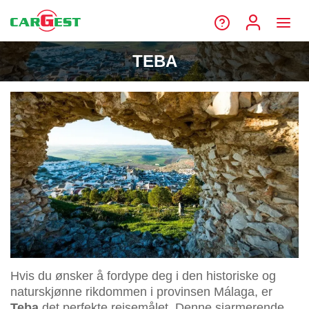
TEBA
Hvis du ønsker å fordype deg i den historiske og
naturskjønne rikdommen i provinsen Málaga, er
Teba
det perfekte reisemålet. Denne sjarmerende