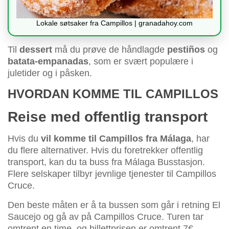
Lokale søtsaker fra Campillos | granadahoy.com
Til
dessert
må du prøve de håndlagde
pestiños
og
batata-empanadas
, som er svært populære i
juletider og i påsken.
HVORDAN KOMME TIL CAMPILLOS
Reise med offentlig transport
Hvis du
vil komme til Campillos fra Málaga
, har
du flere alternativer. Hvis du foretrekker offentlig
transport, kan du ta buss fra Málaga Busstasjon.
Flere selskaper tilbyr jevnlige tjenester til Campillos
Cruce.
Den beste måten er å ta bussen som går i retning El
Saucejo og gå av på Campillos Cruce. Turen tar
omtrent en time, og billettprisen er omtrent 7€.