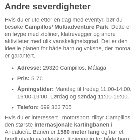
Andre severdigheter
Hvis du er ute etter en dag med eventyr, bør du
besøke
Campillos’ Multiadventure Park
. Dette er
en løype med zipliner, klatrevegger og andre
aktiviteter med ulik vanskelighetsgrad. Det er den
ideelle planen for både barn og voksne, der moroa
er garantert.
Adresse:
29320 Campillos, Málaga
Pris:
5-7€
Åpningstider:
Mandag til fredag 11:00-14:00,
16:00-19:00. Lørdag og søndag 11:00-19:00.
Telefon:
699 363 705
Hvis du er interessert i motorsport, tilbyr Campillos
den største
internasjonale kartingbanen
i
Andalucía. Banen er
1580 meter lang
og har et
bredt utvalg av utleiekart tilgjengelig for både barn