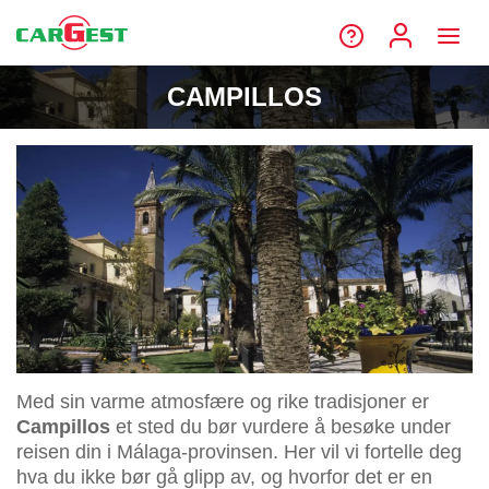
CAMPILLOS
Med sin varme atmosfære og rike tradisjoner er
Campillos
et sted du bør vurdere å besøke under
reisen din i Málaga-provinsen. Her vil vi fortelle deg
hva du ikke bør gå glipp av, og hvorfor det er en