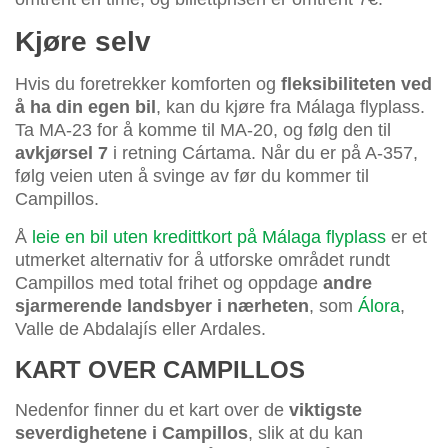
Kjøre selv
Hvis du foretrekker komforten og
fleksibiliteten ved
å ha din egen bil
, kan du kjøre fra Málaga flyplass.
Ta MA-23 for å komme til MA-20, og følg den til
avkjørsel 7
i retning Cártama. Når du er på A-357,
følg veien uten å svinge av før du kommer til
Campillos.
Å
leie en bil uten kredittkort på Málaga flyplass
er et
utmerket alternativ for å utforske området rundt
Campillos med total frihet og oppdage
andre
sjarmerende landsbyer i nærheten
, som
Álora
,
Valle de Abdalajís eller Ardales.
KART OVER CAMPILLOS
Nedenfor finner du et kart over de
viktigste
severdighetene i Campillos
, slik at du kan