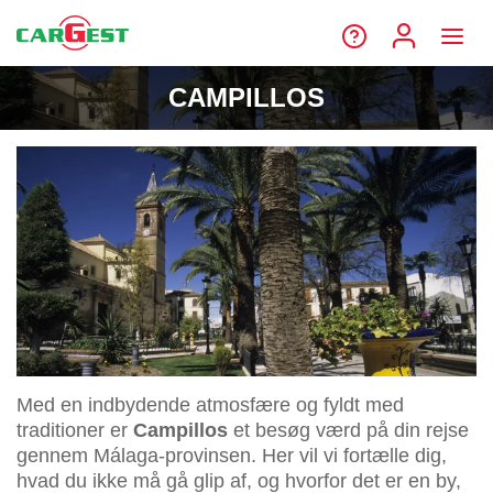
CAMPILLOS
Med en indbydende atmosfære og fyldt med
traditioner er
Campillos
et besøg værd på din rejse
gennem Málaga-provinsen. Her vil vi fortælle dig,
hvad du ikke må gå glip af, og hvorfor det er en by,