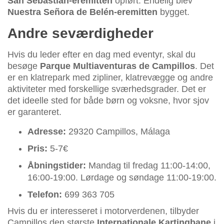
San Sebastián-eremitten
opført. Endelig blev
Nuestra Señora de Belén-eremitten
bygget.
Andre seværdigheder
Hvis du leder efter en dag med eventyr, skal du
besøge
Parque Multiaventuras de Campillos
. Det
er en klatrepark med zipliner, klatrevægge og andre
aktiviteter med forskellige sværhedsgrader. Det er
det ideelle sted for både børn og voksne, hvor sjov
er garanteret.
Adresse:
29320 Campillos, Málaga
Pris:
5-7€
Åbningstider:
Mandag til fredag 11:00-14:00,
16:00-19:00. Lørdage og søndage 11:00-19:00.
Telefon:
699 363 705
Hvis du er interesseret i motorverdenen, tilbyder
Campillos den største
Internationale Kartingbane
i