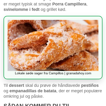
er meget typisk at smage
Porra Campillera
,
svinelomme i fedt
og grillet kød.
Lokale søde sager fra Campillos | granadahoy.com
Til
dessert
skal du prøve de håndlavede
pestiños
og
empanadillas de batata
, der er meget populære
omkring jul og påske.
SÅDAN KOMMER DU TIL