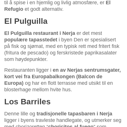
til å spise i en hjemlig og livlig atmosfære, er
El
Refugio
et godt alternativ.
El Pulguilla
El Pulguilla restaurant i Nerja
er det mest
populære tapasstedet
i byen Den er spesialisert
på fisk og sjømat, med en typisk rett med fritert fisk
(fritura de pescado) og ferskristede paprikasalater
som høydepunkter.
Restauranten ligger i
en av Nerjas sentrumsgater,
kort vei fra Europabalkongen (Balcon de
Europa)
og har en flott terrasse med utsikt til en
blosterhage mellom hvite hus.
Los Barriles
Denne lille og
tradisjonelle tapasbaren i Nerja
ligger i byens travleste handlegate, og utmerker seg
med chorizoretten “
choricitos al fuego
” som