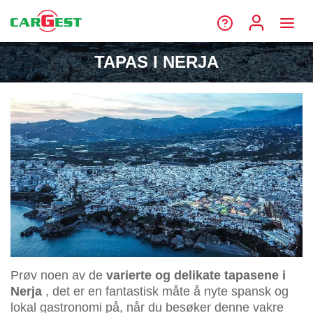
TAPAS I NERJA
Prøv noen av de
varierte og delikate tapasene i
Nerja
, det er en fantastisk måte å nyte spansk og
lokal gastronomi på, når du besøker denne vakre