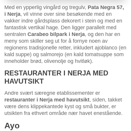
Med en ypperlig vingård og tregulv,
Pata Negra 57,
i Nerja
, vil vinne over sine besøkende med en
vakker indre gårdsplass dekorert i stein og med en
fantastisk vertikal hage. Den ligger parallelt med
sentralen
Carabeo bilpark i Nerja
, og den har en
meny som skiller seg ut for å fornye noen av
regionens tradisjonelle retter, inkludert ajoblanco (en
kald suppe) og salmorejo (en kald tomatsuppe som
inneholder brød, olivenolje og hvitløk).
RESTAURANTER I NERJA MED
HAVUTSIKT
Andre svært særegne etablissementer er
restauranter i Nerja med havutsikt
, siden, takket
være dens klippekantede kyst og små bukter, er
utsikten fra ethvert område nær havet enestående.
Ayo