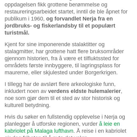
oppdagelsen fikk grottene berømmelse og
restaureringsarbeidet startet, inntil de ble åpnet for
publikum i 1960,
og forvandlet Nerja fra en
jordbruks- og fiskerlandsby til et populært
turistmål.
Kjent for sine imponerende stalaktitter og
stalagmitter, har grottene hatt flere bruksområder
gjennom historien, fra å være et tilfluktssted for
områdets første innbyggere, til lagringsplass for
maurerne, eller skjulested under Borgerkrigen.
I tillegg har de avslørt flere arkeologiske funn,
inkludert noen av
verdens eldste hulemalerier
,
noe som gjør dem til et sted av stor historisk og
kulturell betydning.
Hvis du søker en fullstendig opplevelse i Nerja og
planlegger å utforske regionen, vurder
å leie en
kabriolet på Malaga lufthavn
. Å reise i en kabriolet