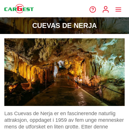
CUEVAS DE NERJA
Las Cuevas de Nerja er en fascinerende naturlig
attraksjon, oppdaget i 1959 av fem unge mennesker
mens de utforsket en liten grotte. Etter denne