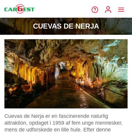
CUEVAS DE NERJA
Cuevas de Nerja er en fascinerende naturlig
attraktion, opdaget i 1959 af fem unge mennesker,
mens de udforskede en lille hule. Efter denne