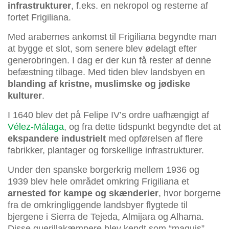
infrastrukturer
, f.eks. en nekropol og resterne af
fortet Frigiliana.
Med arabernes ankomst til Frigiliana begyndte man
at bygge et slot, som senere blev ødelagt efter
generobringen. I dag er der kun få rester af denne
befæstning tilbage. Med tiden blev landsbyen en
blanding af kristne, muslimske og jødiske
kulturer
.
I 1640 blev det på Felipe IV’s ordre uafhængigt af
Vélez-Málaga
, og fra dette tidspunkt begyndte det at
ekspandere industrielt
med opførelsen af flere
fabrikker, plantager og forskellige infrastrukturer.
Under den spanske borgerkrig mellem 1936 og
1939 blev hele området omkring Frigiliana et
arnested for kampe og skænderier
, hvor borgerne
fra de omkringliggende landsbyer flygtede til
bjergene i Sierra de Tejeda, Almijara og Alhama.
Disse guerillakæmpere blev kendt som “maquis”