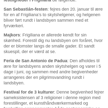
festligheder i Frigiliana
de følgende:
San Sebastián-festen
: fejres den 20. januar til ære
for en af Frigiliana’s to skytshelgener, og helgenen
bliver ført rundt i landsbyen sammen med et
fyrværkeri.
Majkors
: Frigiliana er allerede kendt for sin
skønhed. Forestil dig nu landsbyen om foråret, hvor
der er blomster langs de smalle gader. Et sandt
skuespil, der er værd at se.
Feria de San Antonio de Padua
: Den afholdes til
ære for landsbyens anden skytshelgen og varer i 5
dage i juni, og sammen med andre begivenheder
arrangeres der en pilgrimsvandring rundt i
landsbyen.
Festival for de 3 kulturer
: Denne begivenhed fejrer
sameksistensen af 3 religioner i denne region med
forestillinger, et kunsthåndværkermarked og