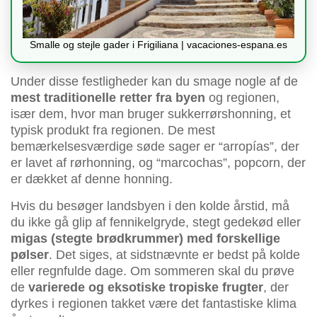
Smalle og stejle gader i Frigiliana | vacaciones-espana.es
Under disse festligheder kan du smage nogle af de
mest traditionelle retter fra byen
og regionen,
især dem, hvor man bruger sukkerrørshonning, et
typisk produkt fra regionen. De mest
bemærkelsesværdige søde sager er “arropías”, der
er lavet af rørhonning, og “marcochas”, popcorn, der
er dækket af denne honning.
Hvis du besøger landsbyen i den kolde årstid, må
du ikke gå glip af fennikelgryde, stegt gedekød eller
migas (stegte brødkrummer) med forskellige
pølser
. Det siges, at sidstnævnte er bedst på kolde
eller regnfulde dage. Om sommeren skal du prøve
de
varierede og eksotiske tropiske frugter
, der
dyrkes i regionen takket være det fantastiske klima