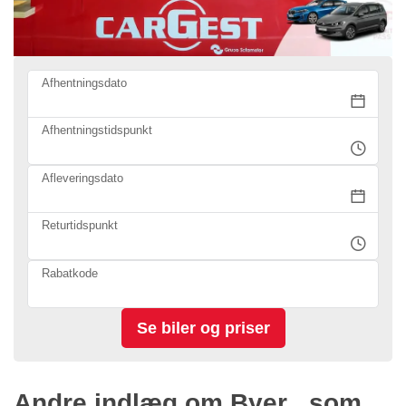
Afhentningsdato
Afhentningstidspunkt
Afleveringsdato
Returtidspunkt
Rabatkode
Andre indlæg om Byer , som