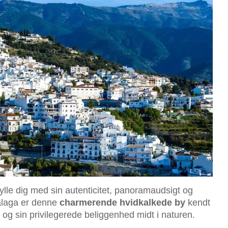
rtrylle dig med sin autenticitet, panoramaudsigt og
álaga er denne
charmerende hvidkalkede by
kendt
e og sin privilegerede beliggenhed midt i naturen.