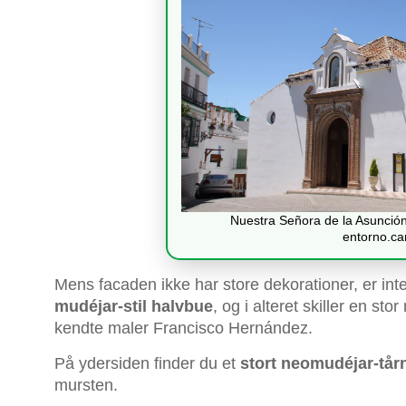
Nuestra Señora de la Asunción,
entorno.cam
Mens facaden ikke har store dekorationer, er inte
mudéjar-stil halvbue
, og i alteret skiller en sto
kendte maler Francisco Hernández.
På ydersiden finder du et
stort neomudéjar-tår
mursten.