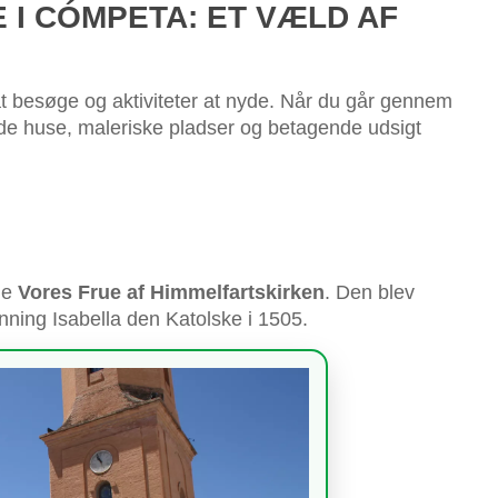
 I CÓMPETA: ET VÆLD AF
t besøge og aktiviteter at nyde. Når du går gennem
ede huse, maleriske pladser og betagende udsigt
øge
Vores Frue af Himmelfartskirken
. Den blev
onning Isabella den Katolske i 1505.