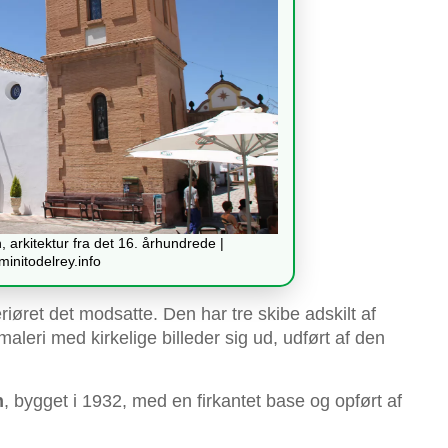
 arkitektur fra det 16. århundrede |
initodelrey.info
riøret det modsatte. Den har tre skibe adskilt af
r maleri med kirkelige billeder sig ud, udført af den
n
, bygget i 1932, med en firkantet base og opført af