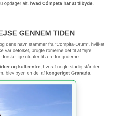
du opdager alt,
hvad Cómpeta har at tilbyde
.
REJSE GENNEM TIDEN
 og dens navn stammer fra “Compita-Orum”, hvilket
 var befolket, brugte romerne det til at fejre
forskellige ritualer til ære for guderne.
irker og kultcentre
, hvoraf nogle stadig står den
m, blev byen en del af
kongeriget Granada
.