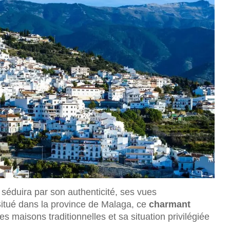
 séduira par son authenticité, ses vues
itué dans la province de Malaga, ce
charmant
 maisons traditionnelles et sa situation privilégiée