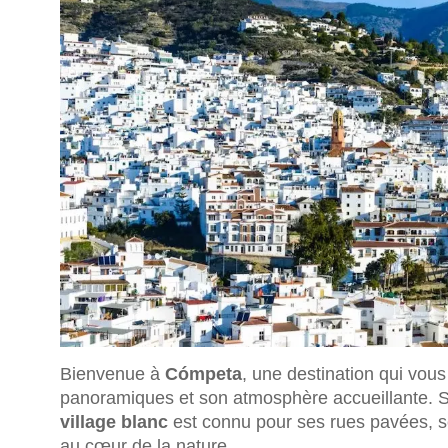
Bienvenue à
Cómpeta
, une destination qui vous
panoramiques et son atmosphère accueillante. S
village blanc
est connu pour ses rues pavées, ses
au cœur de la nature.