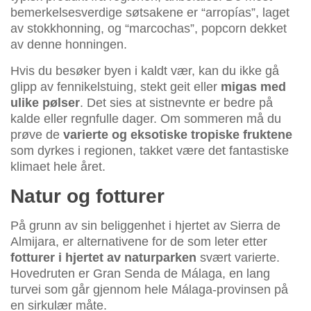
bemerkelsesverdige søtsakene er “arropías”, laget
av stokkhonning, og “marcochas”, popcorn dekket
av denne honningen.
Hvis du besøker byen i kaldt vær, kan du ikke gå
glipp av fennikelstuing, stekt geit eller
migas med
ulike pølser
. Det sies at sistnevnte er bedre på
kalde eller regnfulle dager. Om sommeren må du
prøve de
varierte og eksotiske tropiske fruktene
som dyrkes i regionen, takket være det fantastiske
klimaet hele året.
Natur og fotturer
På grunn av sin beliggenhet i hjertet av Sierra de
Almijara, er alternativene for de som leter etter
fotturer i hjertet av naturparken
svært varierte.
Hovedruten er Gran Senda de Málaga, en lang
turvei som går gjennom hele Málaga-provinsen på
en sirkulær måte.