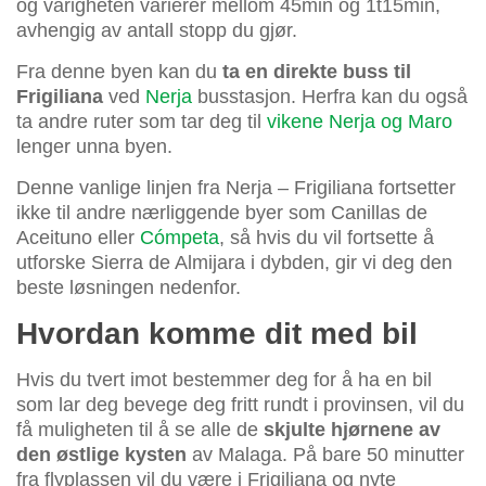
og varigheten varierer mellom 45min og 1t15min,
avhengig av antall stopp du gjør.
Fra denne byen kan du
ta en direkte buss til
Frigiliana
ved
Nerja
busstasjon. Herfra kan du også
ta andre ruter som tar deg til
vikene Nerja og Maro
lenger unna byen.
Denne vanlige linjen fra Nerja – Frigiliana fortsetter
ikke til andre nærliggende byer som Canillas de
Aceituno eller
Cómpeta
, så hvis du vil fortsette å
utforske Sierra de Almijara i dybden, gir vi deg den
beste løsningen nedenfor.
Hvordan komme dit med bil
Hvis du tvert imot bestemmer deg for å ha en bil
som lar deg bevege deg fritt rundt i provinsen, vil du
få muligheten til å se alle de
skjulte hjørnene av
den østlige kysten
av Malaga. På bare 50 minutter
fra flyplassen vil du være i Frigiliana og nyte