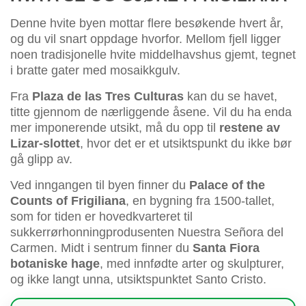
Denne hvite byen mottar flere besøkende hvert år,
og du vil snart oppdage hvorfor. Mellom fjell ligger
noen tradisjonelle hvite middelhavshus gjemt, tegnet
i bratte gater med mosaikkgulv.
Fra
Plaza de las Tres Culturas
kan du se havet,
titte gjennom de nærliggende åsene. Vil du ha enda
mer imponerende utsikt, må du opp til
restene av
Lizar-slottet
, hvor det er et utsiktspunkt du ikke bør
gå glipp av.
Ved inngangen til byen finner du
Palace of the
Counts of Frigiliana
, en bygning fra 1500-tallet,
som for tiden er hovedkvarteret til
sukkerrørhonningprodusenten Nuestra Señora del
Carmen. Midt i sentrum finner du
Santa Fiora
botaniske hage
, med innfødte arter og skulpturer,
og ikke langt unna, utsiktspunktet Santo Cristo.