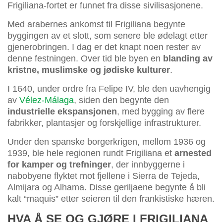
Frigiliana-fortet er funnet fra disse sivilisasjonene.
Med arabernes ankomst til Frigiliana begynte
byggingen av et slott, som senere ble ødelagt etter
gjenerobringen. I dag er det knapt noen rester av
denne festningen. Over tid ble byen en
blanding av
kristne, muslimske og jødiske kulturer
.
I 1640, under ordre fra Felipe IV, ble den uavhengig
av
Vélez-Málaga
, siden den begynte den
industrielle ekspansjonen
, med bygging av flere
fabrikker, plantasjer og forskjellige infrastrukturer.
Under den spanske borgerkrigen, mellom 1936 og
1939, ble hele regionen rundt Frigiliana et
arnested
for kamper og trefninger
, der innbyggerne i
nabobyene flyktet mot fjellene i Sierra de Tejeda,
Almijara og Alhama. Disse geriljaene begynte å bli
kalt “maquis” etter seieren til den frankistiske hæren.
HVA Å SE OG GJØRE I FRIGILIANA