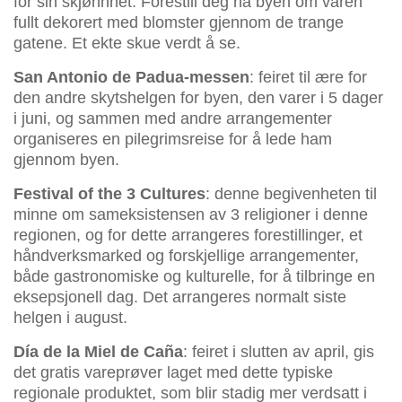
for sin skjønnhet. Forestill deg nå byen om våren
fullt dekorert med blomster gjennom de trange
gatene. Et ekte skue verdt å se.
San Antonio de Padua-messen
: feiret til ære for
den andre skytshelgen for byen, den varer i 5 dager
i juni, og sammen med andre arrangementer
organiseres en pilegrimsreise for å lede ham
gjennom byen.
Festival of the 3 Cultures
: denne begivenheten til
minne om sameksistensen av 3 religioner i denne
regionen, og for dette arrangeres forestillinger, et
håndverksmarked og forskjellige arrangementer,
både gastronomiske og kulturelle, for å tilbringe en
eksepsjonell dag. Det arrangeres normalt siste
helgen i august.
Día de la Miel de Caña
: feiret i slutten av april, gis
det gratis vareprøver laget med dette typiske
regionale produktet, som blir stadig mer verdsatt i