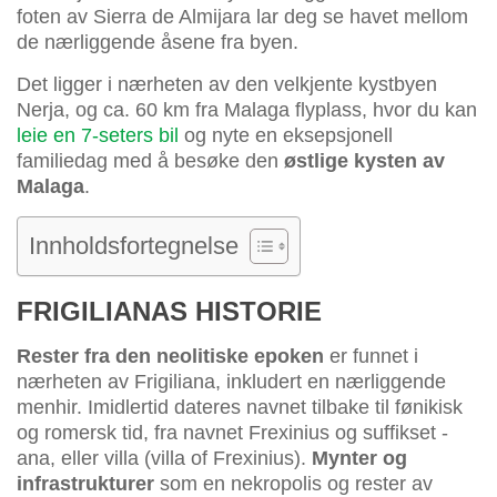
foten av Sierra de Almijara lar deg se havet mellom
de nærliggende åsene fra byen.
Det ligger i nærheten av den velkjente kystbyen
Nerja, og ca. 60 km fra Malaga flyplass, hvor du kan
leie en 7-seters bil
og nyte en eksepsjonell
familiedag med å besøke den
østlige kysten av
Malaga
.
Innholdsfortegnelse
FRIGILIANAS HISTORIE
Rester fra den neolitiske epoken
er funnet i
nærheten av Frigiliana, inkludert en nærliggende
menhir. Imidlertid dateres navnet tilbake til fønikisk
og romersk tid, fra navnet Frexinius og suffikset -
ana, eller villa (villa of Frexinius).
Mynter og
infrastrukturer
som en nekropolis og rester av