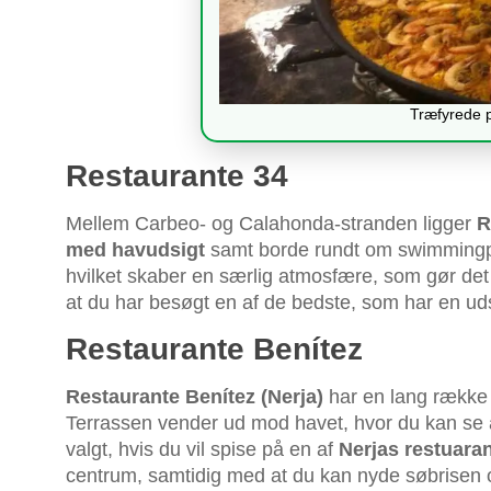
Træfyrede p
Restaurante 34
Mellem Carbeo- og Calahonda-stranden ligger
R
med havudsigt
samt borde rundt om swimmingpo
hvilket skaber en særlig atmosfære, som gør det 
at du har besøgt en af de bedste, som har en udsø
Restaurante Benítez
Restaurante Benítez (Nerja)
har en lang række r
Terrassen vender ud mod havet, hvor du kan se a
valgt, hvis du vil spise på en af
Nerjas restuara
centrum, samtidig med at du kan nyde søbrisen 