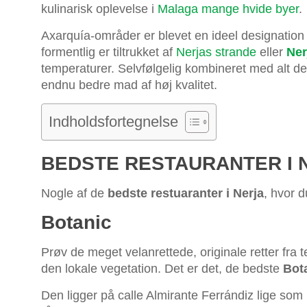
kulinarisk oplevelse i
Malaga mange hvide byer
.
Axarquía-områder er blevet en ideel designation f
formentlig er tiltrukket af
Nerjas strande
eller
Ner
temperaturer. Selvfølgelig kombineret med alt det
endnu bedre mad af høj kvalitet.
Indholdsfortegnelse
BEDSTE RESTAURANTER I 
Nogle af de
bedste restuaranter i Nerja
, hvor d
Botanic
Prøv de meget velanrettede, originale retter fr
den lokale vegetation. Det er det, de bedste
Bota
Den ligger på calle Almirante Ferrándiz lige s