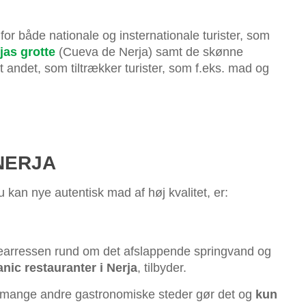
or både nationale og insternationale turister, som
jas grotte
(Cueva de Nerja) samt de skønne
 andet, som tiltrækker turister, som f.eks. mad og
NERJA
u kan nye autentisk mad af høj kvalitet, er:
a tearressen rund om det afslappende springvand og
nic restauranter i Nerja
, tilbyder.
om mange andre gastronomiske steder gør det og
kun