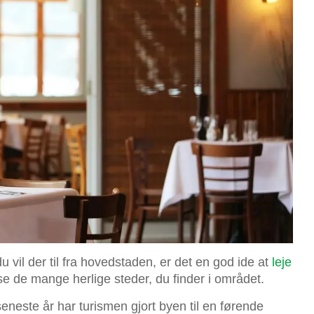
u vil der til fra hovedstaden, er det en god ide at
leje
se de mange herlige steder, du finder i området.
 seneste år har turismen gjort byen til en førende