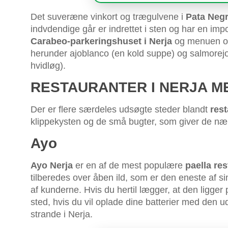
Det suveræne vinkort og trægulvene i
Pata Negr
indvdendige går er indrettet i sten og har en 
Carabeo-parkeringshuset i Nerja
og menuen omf
herunder ajoblanco (en kold suppe) og salmorej
hvidløg).
RESTAURANTER I NERJA M
Der er flere særdeles udsøgte steder blandt
rest
klippekysten og de små bugter, som giver de nærl
Ayo
Ayo Nerja
er en af de mest populære
paella res
tilberedes over åben ild, som er den eneste af s
af kunderne. Hvis du hertil lægger, at den ligger 
sted, hvis du vil oplade dine batterier med den
strande i Nerja.