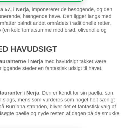
a 57, i Nerja
, imponererer de besøgende, og den
imponerende, hængende have. Den ligger langs med
atter balndt andet områdets traditionelle retter,
o (en kold tomatsumme med brød, olivenolie og
ED HAVUDSIGT
auranterne i Nerja
med havudsigt takket være
iggende steder en fantastisk udsigt til havet.
tauranter i Nerja
. Den er kendt for sin paella, som
in slags, mens som vurderes som noget helt særligt
på Burriana-stranden, bliver det et fantastisk valg af
 udsøgte paelle og nyde resten af dagen på de smukke