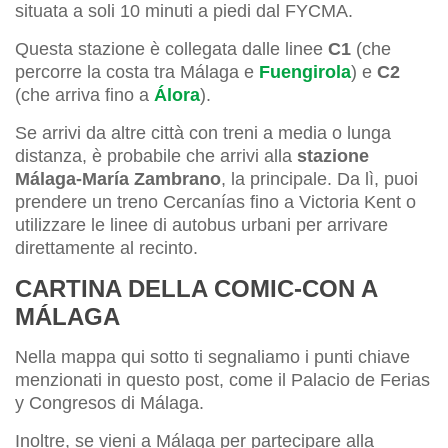
situata a soli 10 minuti a piedi dal FYCMA.
Questa stazione è collegata dalle linee
C1
(che
percorre la costa tra Málaga e
Fuengirola
) e
C2
(che arriva fino a
Álora
).
Se arrivi da altre città con treni a media o lunga
distanza, è probabile che arrivi alla
stazione
Málaga-María Zambrano
, la principale. Da lì, puoi
prendere un treno Cercanías fino a Victoria Kent o
utilizzare le linee di autobus urbani per arrivare
direttamente al recinto.
CARTINA DELLA COMIC-CON A
MÁLAGA
Nella mappa qui sotto ti segnaliamo i punti chiave
menzionati in questo post, come il Palacio de Ferias
y Congresos di Málaga.
Inoltre, se vieni a Málaga per partecipare alla