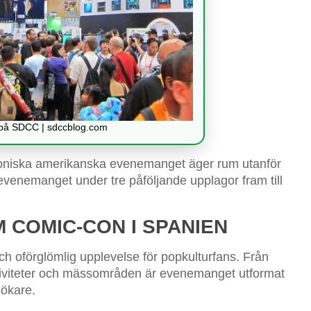
l på SDCC | sdccblog.com
oniska amerikanska evenemanget äger rum utanför
evenemanget under tre påföljande upplagor fram till
 COMIC-CON I SPANIEN
och oförglömlig upplevelse för popkulturfans. Från
eaktiviteter och mässområden är evenemanget utformat
sökare.