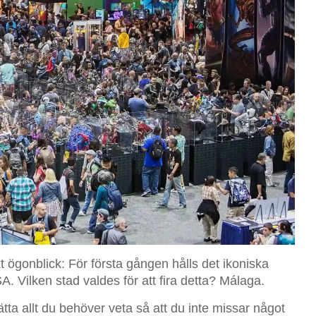
t ögonblick: För första gången hålls det ikoniska
. Vilken stad valdes för att fira detta? Málaga.
ätta allt du behöver veta så att du inte missar något