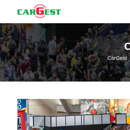
C
CarGest