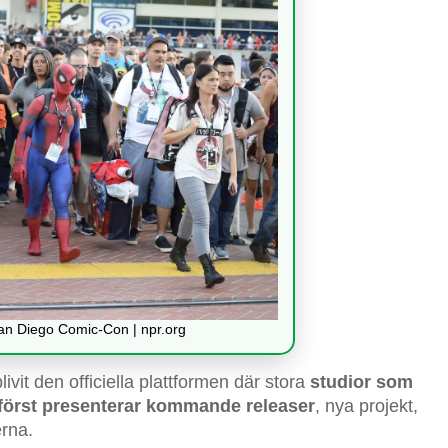
San Diego Comic-Con | npr.org
it den officiella plattformen där stora
studior som
 först presenterar kommande releaser
, nya projekt,
erna.