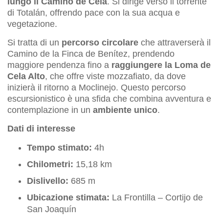
lungo il Camino de Cela
. Si dirige verso il torrente
di Totalán, offrendo pace con la sua acqua e
vegetazione.
Si tratta di un
percorso circolare
che attraverserà il
Camino de la Finca de Benítez, prendendo
maggiore pendenza fino a
raggiungere la Loma de
Cela Alto
, che offre viste mozzafiato, da dove
inizierà il ritorno a Moclinejo. Questo percorso
escursionistico è una sfida che combina avventura e
contemplazione in un
ambiente unico
.
Dati di interesse
Tempo stimato:
4h
Chilometri:
15,18 km
Dislivello:
685 m
Ubicazione stimata:
La Frontilla – Cortijo de
San Joaquín