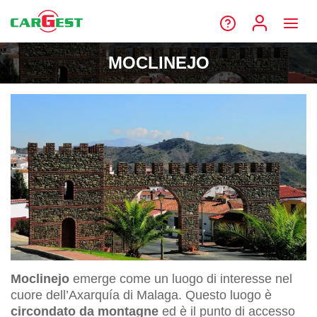
MOCLINEJO
Moclinejo
emerge come un luogo di interesse nel
cuore dell’Axarquía di Malaga. Questo luogo è
circondato da montagne
ed è il punto di accesso