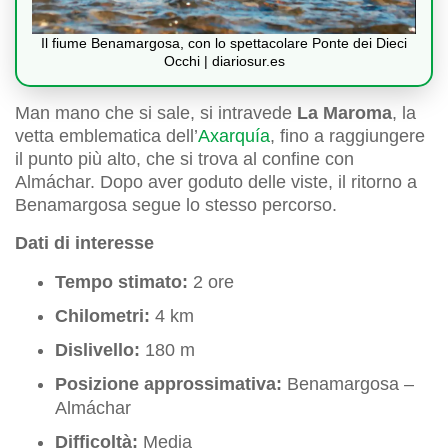
Il fiume Benamargosa, con lo spettacolare Ponte dei Dieci
Occhi | diariosur.es
Man mano che si sale, si intravede
La Maroma
, la
vetta emblematica dell’
Axarquía
, fino a raggiungere
il punto più alto, che si trova al confine con
Almáchar. Dopo aver goduto delle viste, il ritorno a
Benamargosa segue lo stesso percorso.
Dati di interesse
Tempo stimato:
2 ore
Chilometri:
4 km
Dislivello:
180 m
Posizione approssimativa:
Benamargosa –
Almáchar
Difficoltà:
Media