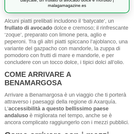
Batycate, un frullato di avocado dolce e morbido |
malagamagazine.es
Alcuni piatti prelibati includono il ‘batycate’, un
frullato di avocado
dolce e cremoso; il rinfrescante
‘zoque’, preparato con limone pera, aglio e
peperoni. Tra gli altri piatti spiccano l’ajoblanco, una
variante del gazpacho con mandorle, la zuppa di
pomodoro con frutti di mare e mandorle, e per
concludere con un tocco dolce, i tipici dolci all’olio.
COME ARRIVARE A
BENAMARGOSA
Arrivare a Benamargosa è un viaggio che ti porterà
attraverso i paesaggi della regione di Axarquía.
L’
accessibilità a questo bellissimo paese
andaluso
è migliorata nel tempo, anche se è
ancora complicato raggiungerlo con i mezzi pubblici.