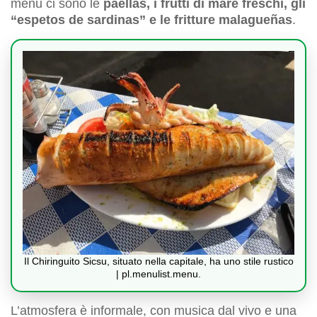
menu ci sono le
paellas, i frutti di mare freschi, gli
“espetos de sardinas” e le fritture malagueñas
.
Il Chiringuito Sicsu, situato nella capitale, ha uno stile rustico
| pl.menulist.menu.
L’atmosfera è informale, con musica dal vivo e una