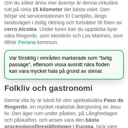
Om du söker ännu mer äventyr är denna cirkulära
rutt på cirka
15 kilometer
det bästa valet. Den
börjar vid servicestationen El Campillo, längs
landsvägen i östlig riktning och fortsätter till foten av
cerro Alcolea
. Under turen kan du upptäcka byar
nära Riogordo, som Mondrón och Los Marines, som
tillhör
Periana
kommun.
Var försiktig i områden markerade som “farlig
passage”, eftersom vissa avsnitt nära floden
kan vara mycket hala på grund av stenar.
Folkliv och gastronomi
Denna vita by är känd för den spektakulära
Paso de
Riogordo
, en mycket realistisk återgivning av Jesu
liv. Den äger rum under påsken, på Långfredagen
och påskafton, och anses vara den
bästa
processionsföreställningen i Europa
, tack vare