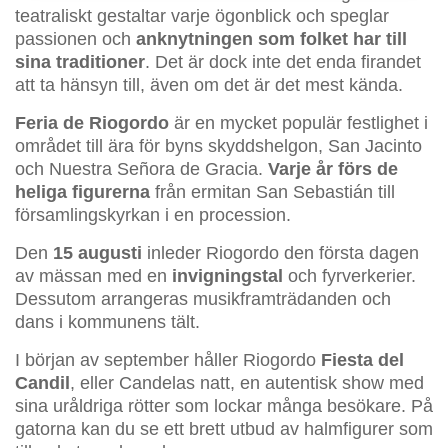
teatraliskt gestaltar varje ögonblick och speglar
passionen och
anknytningen som folket har till
sina traditioner
. Det är dock inte det enda firandet
att ta hänsyn till, även om det är det mest kända.
Feria de Riogordo
är en mycket populär festlighet i
området till ära för byns skyddshelgon, San Jacinto
och Nuestra Señora de Gracia.
Varje år förs de
heliga figurerna
från ermitan San Sebastián till
församlingskyrkan i en procession.
Den
15 augusti
inleder Riogordo den första dagen
av mässan med en
invigningstal
och fyrverkerier.
Dessutom arrangeras musikframträdanden och
dans i kommunens tält.
I början av september håller Riogordo
Fiesta del
Candil
, eller Candelas natt, en autentisk show med
sina uråldriga rötter som lockar många besökare. På
gatorna kan du se ett brett utbud av halmfigurer som