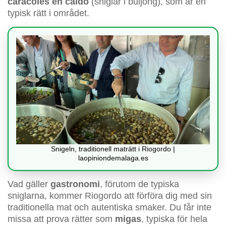
caracoles en caldo
(sniglar i buljong), som är en
typisk rätt i området.
Snigeln, traditionell maträtt i Riogordo |
laopiniondemalaga.es
Vad gäller
gastronomi
, förutom de typiska
sniglarna, kommer Riogordo att förföra dig med sin
traditionella mat och autentiska smaker. Du får inte
missa att prova rätter som
migas
, typiska för hela