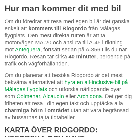
Hur man kommer dit med bil
Om du föredrar att resa med egen bil är det ganska
enkelt att
kommers till Riogordo
från Málagas
flygplats. Den mest direkta rutten är att ta
motorvägen MA-20 och ansluta till A-45 i riktning
mot
Antequera
, fortsätt sedan på A-356 tills du når
Riogordo. Resan tar cirka
40 minuter
, beroende på
trafik och vägförhållanden.
Om du planerar att besöka Riogordo är det mest
bekväma alternativet att
hyra en all-inclusive-bil på
Málagas flygplats
och utforska närliggande byar
som
Colmenar
,
Alcaucín
eller
Archidona
. Det ger dig
friheten att resa i din egen takt och upptäcka alla
charmiga hörn i området
utan att vara begränsad
av bussarnas tajta tidtabeller.
KARTA ÖVER RIOGORDO: