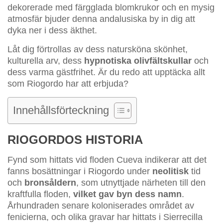
dekorerade med färgglada blomkrukor och en mysig
atmosfär bjuder denna andalusiska by in dig att
dyka ner i dess äkthet.
Låt dig förtrollas av dess natursköna skönhet,
kulturella arv, dess
hypnotiska olivfältskullar
och
dess varma gästfrihet. Är du redo att upptäcka allt
som Riogordo har att erbjuda?
Innehållsförteckning
RIOGORDOS HISTORIA
Fynd som hittats vid floden Cueva indikerar att det
fanns bosättningar i Riogordo under
neolitisk
tid
och
bronsåldern
, som utnyttjade närheten till den
kraftfulla floden,
vilket gav byn dess namn
.
Århundraden senare koloniserades området av
fenicierna, och olika gravar har hittats i Sierrecilla