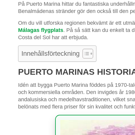
På Puerto Marina hittar du fantastiska underhållni
Benalmádenas stränder gör den också till den per
Om du vill utforska regionen bekvämt är ett utmä
Málagas flygplats
. På så sätt kan du enkelt ta 
Costa del Sol har att erbjuda.
Innehållsförteckning
PUERTO MARINAS HISTORI
Idén att bygga Puerto Marina föddes på 1970-ta
och kommersiella områden. Den invigdes år 198
andalusiska och medelhavstraditionen, vilket snab
belönats med flera priser för sin kvalitet och funkt