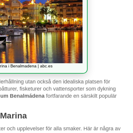
rina i Benalmadena | abc.es
derhållning utan också den idealiska platsen för
båtturer, fisketurer och vattensporter som dykning
rium Benalmádena
fortfarande en särskilt populär
 Marina
eter och upplevelser för alla smaker. Här är några av