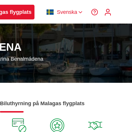
gas flygplats
Svenska
DENA
rina Benalmádena
Biluthyrning på Malagas flygplats