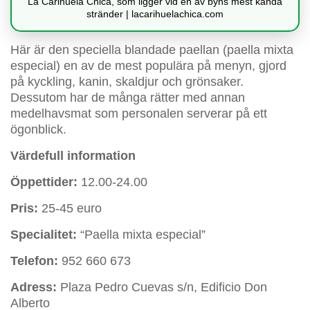
La Carihuela Chica, som ligger vid en av byns mest kända
stränder | lacarihuelachica.com
Här är den speciella blandade paellan (paella mixta
especial) en av de mest populära på menyn, gjord
på kyckling, kanin, skaldjur och grönsaker.
Dessutom har de många rätter med annan
medelhavsmat som personalen serverar på ett
ögonblick.
Värdefull information
Öppettider:
12.00-24.00
Pris:
25-45 euro
Specialitet:
“Paella mixta especial”
Telefon:
952 660 673
Adress:
Plaza Pedro Cuevas s/n, Edificio Don
Alberto