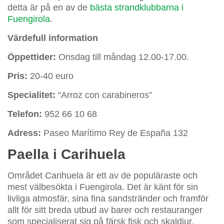
detta är på en av de
bästa strandklubbarna i
Fuengirola
.
Värdefull information
Öppettider:
Onsdag till måndag 12.00-17.00.
Pris:
20-40 euro
Specialitet:
“Arroz con carabineros”
Telefon:
952 66 10 68
Adress:
Paseo Marítimo Rey de España 132
Paella i Carihuela
Området Carihuela är ett av de populäraste och
mest välbesökta i Fuengirola. Det är känt för sin
livliga atmosfär, sina fina sandstränder och framför
allt för sitt breda utbud av barer och restauranger
som specialiserat sig på färsk fisk och skaldjur.