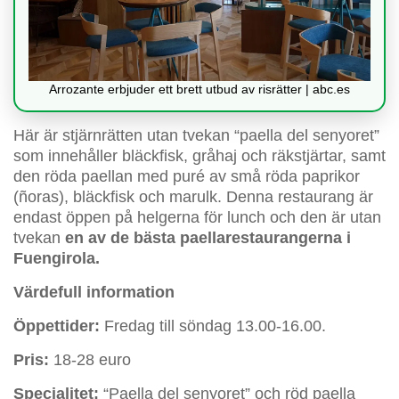
Arrozante erbjuder ett brett utbud av risrätter | abc.es
Här är stjärnrätten utan tvekan “paella del senyoret”
som innehåller bläckfisk, gråhaj och räkstjärtar, samt
den röda paellan med puré av små röda paprikor
(ñoras), bläckfisk och marulk. Denna restaurang är
endast öppen på helgerna för lunch och den är utan
tvekan
en av de bästa paellarestaurangerna i
Fuengirola.
Värdefull information
Öppettider:
Fredag till söndag 13.00-16.00.
Pris:
18-28 euro
Specialitet:
“Paella del senyoret” och röd paella