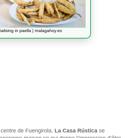
lising in paella | malagahoy.es
 centre de Fuengirola,
La Casa Rústica
se
e ancienne maison ce qui donne l’impression d’être