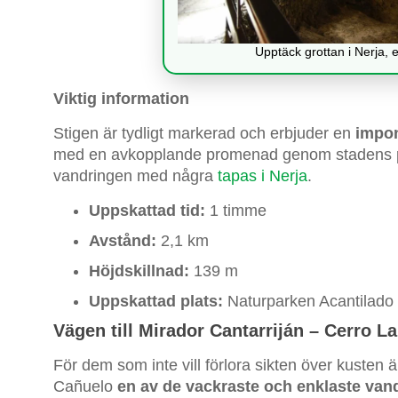
Upptäck grottan i Nerja, e
Viktig information
Stigen är tydligt markerad och erbjuder en
impon
med en avkopplande promenad genom stadens pop
vandringen med några
tapas i Nerja
.
Uppskattad tid:
1 timme
Avstånd:
2,1 km
Höjdskillnad:
139 m
Uppskattad plats:
Naturparken Acantilado
Vägen till Mirador Cantarriján – Cerro La
För dem som inte vill förlora sikten över kusten 
Cañuelo
en av de vackraste och enklaste vand