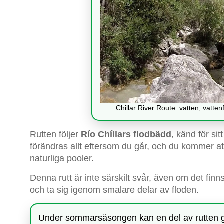
Chillar River Route: vatten, vatte
Rutten följer
Río Chíllars flodbädd
, känd för si
förändras allt eftersom du går, och du kommer at
naturliga pooler.
Denna rutt är inte särskilt svår, även om det finn
och ta sig igenom smalare delar av floden.
Under sommarsäsongen kan en del av rutten 