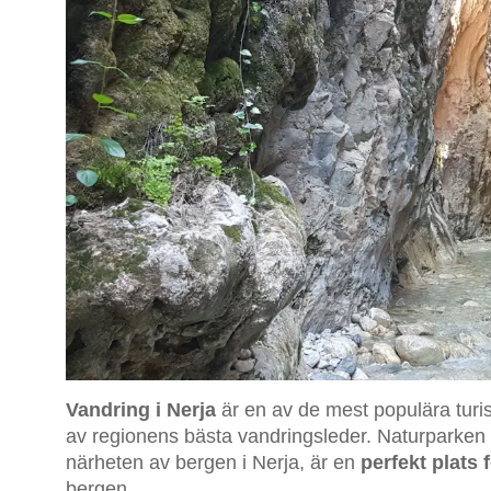
Vandring i Nerja
är en av de mest populära turis
av regionens bästa vandringsleder. Naturparken 
närheten av bergen i Nerja, är en
perfekt plats 
bergen.