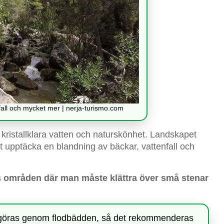
nfall och mycket mer | nerja-turismo.com
tt kristallklara vatten och naturskönhet. Landskapet
t upptäcka en blandning av bäckar, vattenfall och
s
områden där man måste klättra över små stenar
göras genom flodbädden, så det rekommenderas