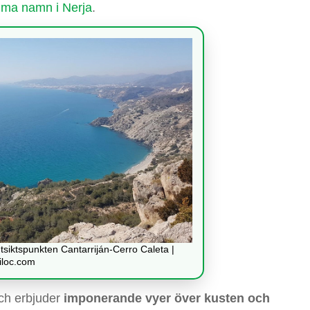
ma namn i Nerja
.
tsiktspunkten Cantarriján-Cerro Caleta |
iloc.com
och erbjuder
imponerande vyer över kusten och