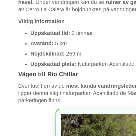
havet
. Under vandringen kan du se
ruiner av 
av Cerro La Caleta är höjdpunkten på vandring
Viktig information
Uppskattad tid:
2 timmar
Avstånd:
5 km
Höjdskillnad:
259 m
Uppskattad plats:
Naturparken Acantilado
Vägen till Río Chíllar
Eventuellt en av de
mest kända vandringslede
ligger denna stig i naturparken Acantilado de Ma
parkeringen finns.