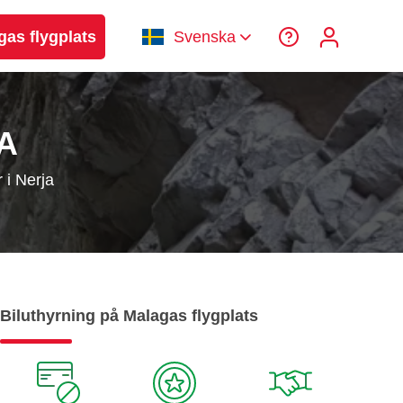
gas flygplats
Svenska
A
 i Nerja
Biluthyrning på Malagas flygplats