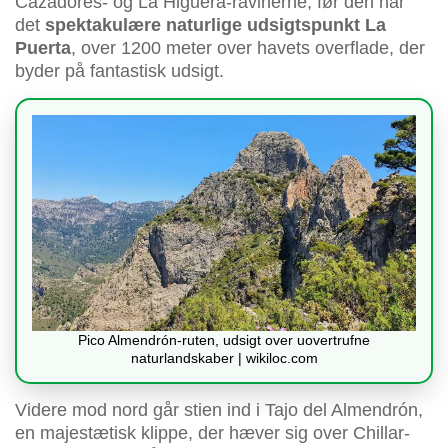
Cazadores- og La Higuera-ravinerne, før den når
det
spektakulære naturlige udsigtspunkt La
Puerta
, over 1200 meter over havets overflade, der
byder på fantastisk udsigt.
Pico Almendrón-ruten, udsigt over uovertrufne
naturlandskaber | wikiloc.com
Videre mod nord går stien ind i Tajo del Almendrón,
en majestætisk klippe, der hæver sig over Chillar-