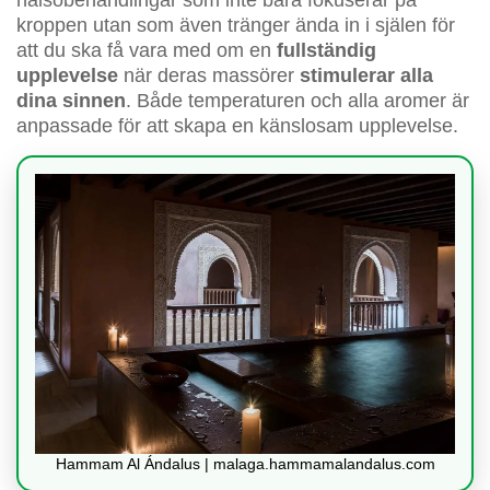
hälsobehandlingar som inte bara fokuserar på
kroppen utan som även tränger ända in i själen för
att du ska få vara med om en
fullständig
upplevelse
när deras massörer
stimulerar alla
dina sinnen
. Både temperaturen och alla aromer är
anpassade för att skapa en känslosam upplevelse.
Hammam Al Ándalus | malaga.hammamalandalus.com