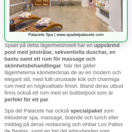
Palacete Spa | www.spadelpalacete.com
Spaet på detta lägenhetshotell har en
uppvärmd
pool med jetstrålar, sekventiella duschar, en
bastu samt ett rum för massage och
skönhetsbehandlingar
. När det gäller
lägenheterna kännetecknas de av en modern och
elegant stil, med fullt utrustade kök och charmiga
rum med en högkvalitativ finish. Bland deras utbud
finns också ett rum med en bubbelpool som är
perfekt för ett par
.
Spa del Palacete har också
specialpaket
som
inkluderar spa, massage, boende och lunch eller
middag på deras restaurang och vinbar Los Patios
de Beatas, samt en hel del erbjudanden som