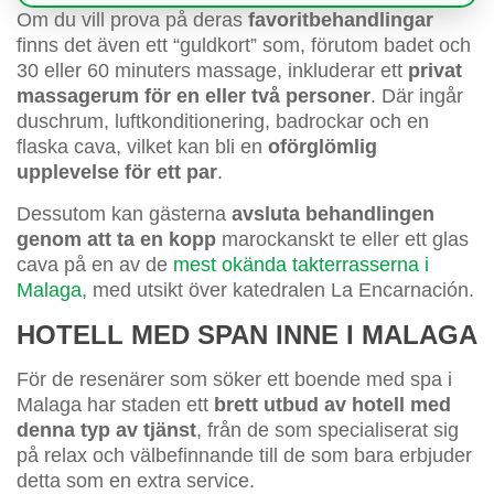
Om du vill prova på deras
favoritbehandlingar
finns det även ett “guldkort” som, förutom badet och
30 eller 60 minuters massage, inkluderar ett
privat
massagerum för en eller två personer
. Där ingår
duschrum, luftkonditionering, badrockar och en
flaska cava, vilket kan bli en
oförglömlig
upplevelse för ett par
.
Dessutom kan gästerna
avsluta behandlingen
genom att ta en kopp
marockanskt te eller ett glas
cava på en av de
mest okända takterrasserna i
Malaga
, med utsikt över katedralen La Encarnación.
HOTELL MED SPAN INNE I MALAGA
För de resenärer som söker ett boende med spa i
Malaga har staden ett
brett utbud av hotell med
denna typ av tjänst
, från de som specialiserat sig
på relax och välbefinnande till de som bara erbjuder
detta som en extra service.