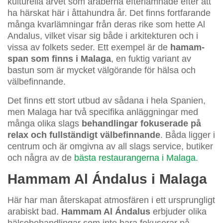
kulturella arvet som araberna efterlämnade efter att
ha härskat här i åttahundra år. Det finns fortfarande
många kvarlämningar från deras rike som hette Al
Andalus, vilket visar sig både i arkitekturen och i
vissa av folkets seder. Ett exempel är de
hamam-
span som finns i Malaga
, en fuktig variant av
bastun som är mycket välgörande för hälsa och
välbefinnande.
Det finns ett stort utbud av sådana i hela Spanien,
men Malaga har två specifika anläggningar med
många olika slags
behandlingar fokuserade på
relax och fullständigt välbefinnande
. Båda ligger i
centrum och är omgivna av all slags service, butiker
och några av de
bästa restaurangerna i Malaga
.
Hammam Al Ándalus i Malaga
Här har man återskapat atmosfären i ett ursprungligt
arabiskt bad.
Hammam Al Ándalus
erbjuder olika