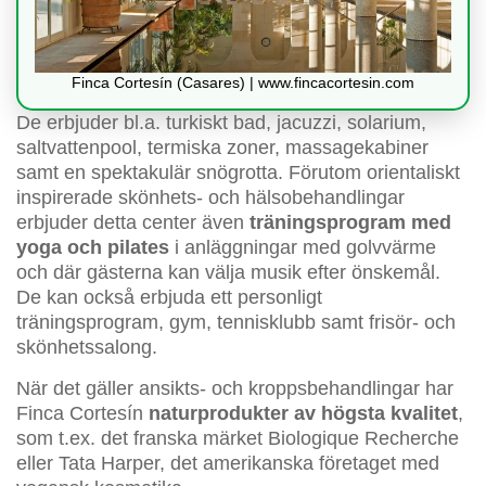
Finca Cortesín (Casares) | www.fincacortesin.com
De erbjuder bl.a. turkiskt bad, jacuzzi, solarium,
saltvattenpool, termiska zoner, massagekabiner
samt en spektakulär snögrotta. Förutom orientaliskt
inspirerade skönhets- och hälsobehandlingar
erbjuder detta center även
träningsprogram med
yoga och pilates
i anläggningar med golvvärme
och där gästerna kan välja musik efter önskemål.
De kan också erbjuda ett personligt
träningsprogram, gym, tennisklubb samt frisör- och
skönhetssalong.
När det gäller ansikts- och kroppsbehandlingar har
Finca Cortesín
naturprodukter av högsta kvalitet
,
som t.ex. det franska märket Biologique Recherche
eller Tata Harper, det amerikanska företaget med