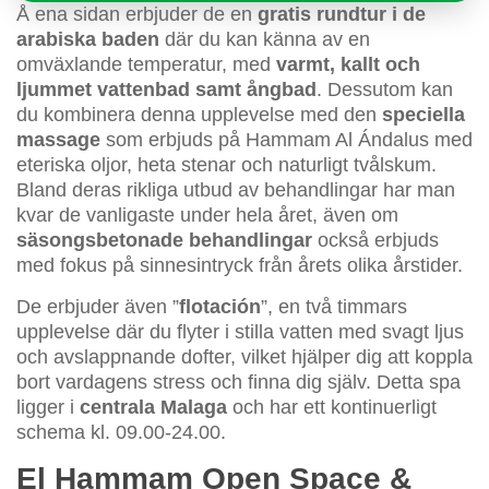
Å ena sidan erbjuder de en
gratis rundtur i de
arabiska baden
där du kan känna av en
omväxlande temperatur, med
varmt, kallt och
ljummet vattenbad samt ångbad
. Dessutom kan
du kombinera denna upplevelse med den
speciella
massage
som erbjuds på Hammam Al Ándalus med
eteriska oljor, heta stenar och naturligt tvålskum.
Bland deras rikliga utbud av behandlingar har man
kvar de vanligaste under hela året, även om
säsongsbetonade behandlingar
också erbjuds
med fokus på sinnesintryck från årets olika årstider.
De erbjuder även ”
flotación
”, en två timmars
upplevelse där du flyter i stilla vatten med svagt ljus
och avslappnande dofter, vilket hjälper dig att koppla
bort vardagens stress och finna dig själv. Detta spa
ligger i
centrala Malaga
och har ett kontinuerligt
schema kl. 09.00-24.00.
El Hammam Open Space &