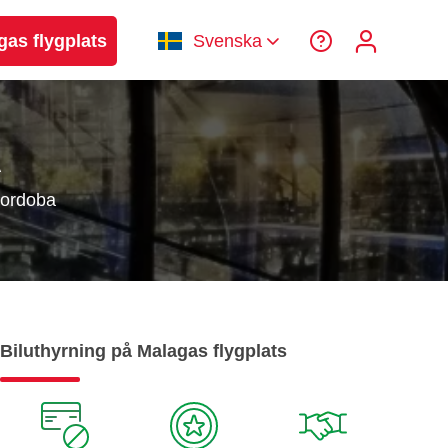
gas flygplats
Svenska
A
Cordoba
Biluthyrning på Malagas flygplats