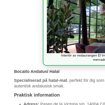
Interiör av restaurangen El I
mercado
Bocaito Andalusí Halal
Specialiserad på halal-mat
, perfekt för dig so
autentisk andalusisk smak.
Praktisk information
Adress:
Paseo de la Victoria s/n, 14004 C