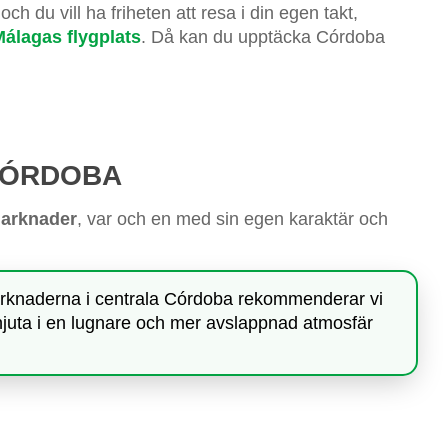
h du vill ha friheten att resa i din egen takt,
Málagas flygplats
. Då kan du upptäcka Córdoba
CÓRDOBA
marknader
, var och en med sin egen karaktär och
rknaderna i centrala Córdoba rekommenderar vi
a njuta i en lugnare och mer avslappnad atmosfär