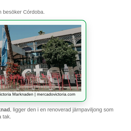
om besöker Córdoba.
ictoria Marknaden | mercadovictoria.com
knad
, ligger den i en renoverad järnpaviljong som
 tak.