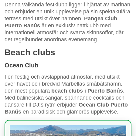
Denna välkända festklubb ligger i hjärtat av marinan
och erbjuder en unik upplevelse på sin spektakulära
terrass med utsikt över hamnen.
Pangea Club
Puerto Banús
är en exklusiv nattklubb med
internationell atmosfär och svarta skinnsoffor, där
det regelbundet anordnas evenemang.
Beach clubs
Ocean Club
I en festlig och avslappnad atmosfär, med utsikt
över havet och bredvid Marbellas småbåtshamn,
den mest populära
beach clubs i Puerto Banús
.
Med balinesiska sängar, spännande cocktails och
dansare till DJ:s rytm erbjuder
Ocean Club Puerto
Banús
en paradisisk och glamorös upplevelse.