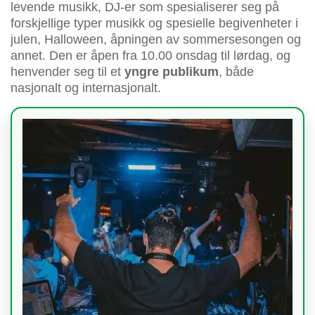
levende musikk, DJ-er som spesialiserer seg på
forskjellige typer musikk og spesielle begivenheter i
julen, Halloween, åpningen av sommersesongen og
annet. Den er åpen fra 10.00 onsdag til lørdag, og
henvender seg til et
yngre publikum
, både
nasjonalt og internasjonalt.