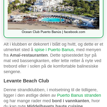
Ocean Club Puerto Banús | facebook.com
Alt i klubben er dekorert i blått og hvitt, og dette er et
utmerket sted å
spise i Puerto Banus
, med menyen
fra
Amaï-restauranten
. Dette spisestedet byr på
mat ved bassengkanten, eller lette retter å nyte ved
trebord eller i solen på de komfortable balinesiske
sengene.
Levante Beach Club
Denne strandklubben, i motsetning til de tidligere,
ligger i den østlige delen av
Puerto Banus stranden
og har mange rader med
bord i vannkanten
, hvor
du kan nyte
Middelhavets haute cuisine
.