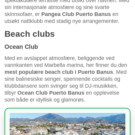
spektakulære terrasse med utsikt over havnen. Med
sin internasjonale atmosfære og sine svarte
skinnsofaer, er
Pangea Club Puerto Banus
en
utsøkt nattklubb med stadig nye arrangementer.
Beach clubs
Ocean Club
Med en avslappet atmosfære, beliggende ved
vannkanten ved Marbella marina, her finner du den
mest populære beach club i Puerto Banus
. Med
sine balinesiske senger, spennende cocktails og
klubbdansere som svinger seg til DJ-musikken,
tilbyr
Ocean Club Puerto Banus
en opplevelse
som både er idyllisk og glamorøs.