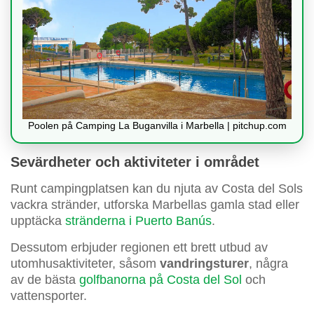
Poolen på Camping La Buganvilla i Marbella | pitchup.com
Sevärdheter och aktiviteter i området
Runt campingplatsen kan du njuta av Costa del Sols
vackra stränder, utforska Marbellas gamla stad eller
upptäcka
stränderna i Puerto Banús
.
Dessutom erbjuder regionen ett brett utbud av
utomhusaktiviteter, såsom
vandringsturer
, några
av de bästa
golfbanorna på Costa del Sol
och
vattensporter.