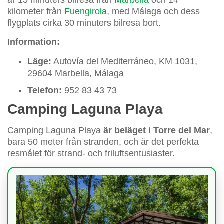
är 15 minuters bilresa från
Marbella
och 14
kilometer från
Fuengirola
, med Málaga och dess
flygplats cirka 30 minuters bilresa bort.
Information:
Läge:
Autovía del Mediterráneo, KM 1031,
29604 Marbella, Málaga
Telefon:
952 83 43 73
Camping Laguna Playa
Camping Laguna Playa
är beläget i Torre del Mar
,
bara 50 meter från stranden, och är det perfekta
resmålet för strand- och friluftsentusiaster.