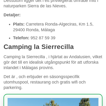
Dessutom ligger det i ett privilegierat område mitt i
naturparken Sierra de las Nieves.
Detaljer:
Plats:
Carretera Ronda-Algeciras, Km 1.5,
29400 Ronda, Málaga
Telefon:
952 87 59 39
Camping la Sierrecilla
Camping la Sierrecilla
, i hjärtat av Andalusien, vilket
gör det till en idealisk utgångspunkt för att utforska
inlandet i Málagas provins.
Det är
, och erbjuder en säsongsspecifik
utomhuspool, restaurang och gratis wifi och
parkering.