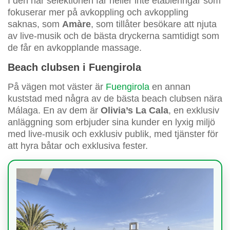
I den här selektionen får heller inte etableringar som
fokuserar mer på avkoppling och avkoppling
saknas, som
Amàre
, som tillåter besökare att njuta
av live-musik och de bästa dryckerna samtidigt som
de får en avkopplande massage.
Beach clubsen i Fuengirola
På vägen mot väster är
Fuengirola
en annan
kuststad med några av de bästa beach clubsen nära
Málaga. En av dem är
Olivia’s La Cala
, en exklusiv
anläggning som erbjuder sina kunder en lyxig miljö
med live-musik och exklusiv publik, med tjänster för
att hyra båtar och exklusiva fester.