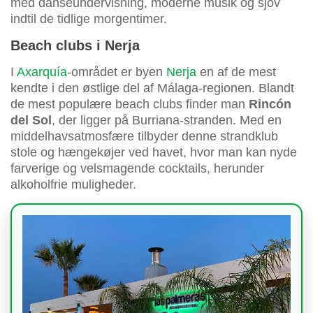
med danseundervisning, moderne musik og sjov
indtil de tidlige morgentimer.
Beach clubs i Nerja
I
Axarquía
-området er byen
Nerja
en af de mest
kendte i den østlige del af Málaga-regionen. Blandt
de mest populære beach clubs finder man
Rincón
del Sol
, der ligger på Burriana-stranden. Med en
middelhavsatmosfære tilbyder denne strandklub
stole og hængekøjer ved havet, hvor man kan nyde
farverige og velsmagende cocktails, herunder
alkoholfrie muligheder.