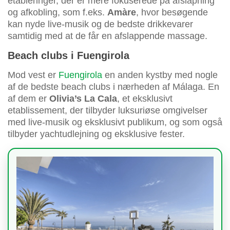
etableringer, der er mere fokuserede på afslapning
og afkobling, som f.eks.
Amàre
, hvor besøgende
kan nyde live-musik og de bedste drikkevarer
samtidig med at de får en afslappende massage.
Beach clubs i Fuengirola
Mod vest er
Fuengirola
en anden kystby med nogle
af de bedste beach clubs i nærheden af Málaga. En
af dem er
Olivia’s La Cala
, et eksklusivt
etablissement, der tilbyder luksuriøse omgivelser
med live-musik og eksklusivt publikum, og som også
tilbyder yachtudlejning og eksklusive fester.