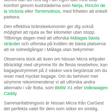
komfort genom kuststäderna som
Nerja
,
Rincón de
la Victoria
eller
Torremolinos
, med friheten att enkelt
parkera.
Den effektiva bränsleekonomin ger dig också
möjlighet att njuta av fler kilometer utan stopp.
Tillbringa dagen med att utforska
Málagas bästa
stränder
och utforska på kvällen de bästa platserna
att se solnedgångar i Málaga utan bekymmer.
Observera dock att även om Nissan Micra erbjuder
tillräckligt med utrymme för de flesta resebehov, kan
bagageutrymmet på 2 väskor vara begränsat om du
reser med mycket bagage. Om du behöver mer
utrymme rekommenderar vi att utforska andra
alternativ i vår flotta, som
BMW X1
eller
Volkswagen
Caddy
.
Sammanfattningsvis är Nissan Micra från CarGest
det perfekta valet för dem som söker en smidig,