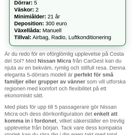
Dörrar:
5
Väskor:
2
Minimiålder:
21 år
Deposition:
300 euro
Växellåda:
Manuell
Tillval:
Airbag, Radio, Luftkonditionering
Är du redo för en oförglömlig upplevelse på Costa
del Sol? Med
Nissan Micra
från CarGest kan du
njuta av en bekväm, rymlig och stilfull resa. Denna
eleganta 5-dörrars modell är
perfekt för små
familjer eller grupper av vänner
som vill utforska
regionen med komfort och flexibilitet på ett
ekonomiskt sätt.
Med plats för upp till 5 passagerare gör Nissan
Micra och dess dörrkonfiguration det
enkelt att
komma in i fordonet
, vilket säkerställer en trevlig
upplevelse från början. Tack vare dess kompakta
storlek kan du röra dig i din egen takt med total