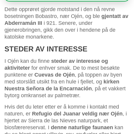
Dette opprøret gjorde motstand i den nå revne
bosetningen Bobastro, nær Ojén, og ble
gjentatt av
Abderramán III
i 921. Senere, under
gjenerobringen, gikk den over i hendene på de
katolske monarkene.
STEDER AV INTERESSE
I Ojén kan du finne
steder av interesse og
aktiviteter
for enhver smak. De to mest besøkte
punktene er
Cuevas de Ojén
, på toppen av byen
med storslått utsikt fra en hule i fjellet, og
kirken
Nuestra Señora de la Encarnación
, på et vakkert
bytorg omkranset av palmetrær.
Hvis det du leter etter er å komme i kontakt med
naturen, er
Refugio del Juanar veldig nær Ojén
, i
hjertet av Sierra de las Nieves naturpark, et
biosfærereservat. I
denne naturlige faunaen
kan